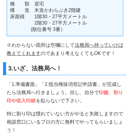
種 類 居宅
構 造 木造かわらぶき2階建
床面積 1階30・27平方メートル
2階30・27平方メートル
(順位番号 3番）
※わからない箇所は空欄にして
法務局へ持っていけば
教えてくれます
のであまり考えなくてもOKです！
3.いざ、法務局へ！
「1.準備書面」「2.抵当権抹消登記申請書」が完成し
たら法務局へ行きましょう。但し、自分で
印鑑、割り
印や収入印紙
を貼らないで下さい。
特に割り印は慣れていない方がやると失敗しますので
相談窓口にいるプロの方に無料でやってもらいましょ
う！