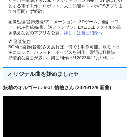
サーバー構築からWebアプリケーション開発。IoTをはじめ
とする電子工作、ロボット、人工知能やスマホ/OSアプリま
で分野問わず経験。
画像処理/音声処理/アニメーション、3Dゲーム、会計ソフ
ト、PDF作成/編集、逆アセンブラ、EXE/DLLファイルの書
き換えなどのアプリを公開。
詳しくは自己紹介へ
🎵
音楽制作
BGMは楽器(音源)さえあれば、何でも制作可能。歌モノは
主にロック、バラード、ポップスを制作。歌詞は抒情詩、
抒情的な楽曲が多い。楽曲制作は🔰2023年12月中旬 ～
オリジナル曲を始めました✨
妖精のオルゴール feat. 情熱さん (2025/12/9 新曲)