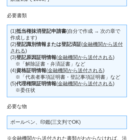
必要書類
(1)
抵当権抹消登記申請書
(自分で作成 → 次の章で
作成します)
(2)
登記識別情報または登記済証
(
金融機関から送付
される
)
(3)
登記原因証明情報
(
金融機関から送付される
)
※「解除証書・弁済証書」など
(4)
資格証明情報
(
金融機関から送付される
)
※「代表者事項証明書・登記事項証明書」など
(5)
代理権限証明情報
(
金融機関から送付される
)
※委任状
必要な物
ボールペン、印鑑(三文判でOK)
※金融機関から送付された書類がわからなければ、
法