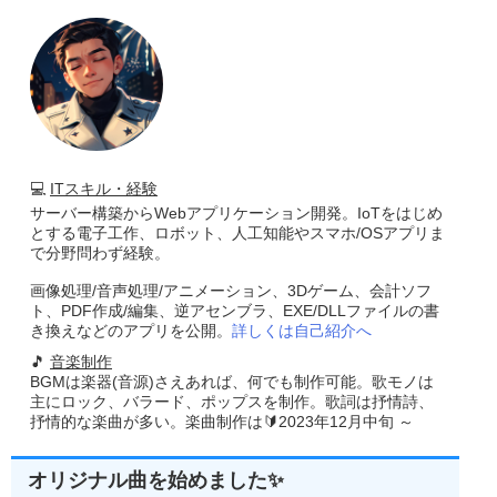
💻
ITスキル・経験
サーバー構築からWebアプリケーション開発。IoTをはじめ
とする電子工作、ロボット、人工知能やスマホ/OSアプリま
で分野問わず経験。
画像処理/音声処理/アニメーション、3Dゲーム、会計ソフ
ト、PDF作成/編集、逆アセンブラ、EXE/DLLファイルの書
き換えなどのアプリを公開。
詳しくは自己紹介へ
🎵
音楽制作
BGMは楽器(音源)さえあれば、何でも制作可能。歌モノは
主にロック、バラード、ポップスを制作。歌詞は抒情詩、
抒情的な楽曲が多い。楽曲制作は🔰2023年12月中旬 ～
オリジナル曲を始めました✨