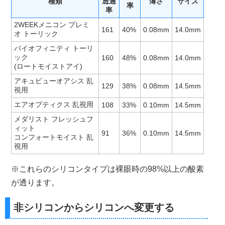
種類
透過
薄さ
サイズ
率
率
2WEEKメニコン プレミ
161
40%
0.08mm
14.0mm
オ トーリック
バイオフィニティ トーリ
ック
160
48%
0.08mm
14.0mm
(ロートモイストアイ)
アキュビューオアシス 乱
129
38%
0.08mm
14.5mm
視用
エアオプティクス 乱視用
108
33%
0.10mm
14.5mm
メダリスト フレッシュフ
ィット
91
36%
0.10mm
14.5mm
コンフォートモイスト 乱
視用
※これらのシリコンタイプは裸眼時の98%以上の酸素
が透ります。
非シリコンからシリコンへ変更する