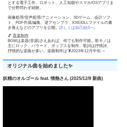
とする電子工作、ロボット、人工知能やスマホ/OSアプリま
で分野問わず経験。
画像処理/音声処理/アニメーション、3Dゲーム、会計ソフ
ト、PDF作成/編集、逆アセンブラ、EXE/DLLファイルの書
き換えなどのアプリを公開。
詳しくは自己紹介へ
🎵
音楽制作
BGMは楽器(音源)さえあれば、何でも制作可能。歌モノは
主にロック、バラード、ポップスを制作。歌詞は抒情詩、
抒情的な楽曲が多い。楽曲制作は🔰2023年12月中旬 ～
オリジナル曲を始めました✨
妖精のオルゴール feat. 情熱さん (2025/12/9 新曲)