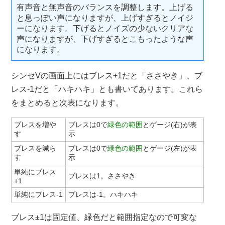
有声音と無声音のバランスを調整します。上げる
と息っぽい声になりますが、上げすぎるとノイジ
ーになります。下げるとノイズの少ないクリアな
声になりますが、下げすぎるとこもったような声
になります。
シンセVの画面上にはブレス+1だと「ささやき」、ブ
レス-1だと「ハキハキ」とも書いてあります。これら
をまとめると次表になります。
ブレスを増や
ブレスは0で
緑色の範囲
とゲージ(右)が表
す
示
ブレスを減ら
ブレスは0で
緑色の範囲
とゲージ(左)が表
す
示
単純にブレス
ブレスは1。ささやき
+1
単純にブレス-1
ブレスは-1。ハキハキ
ブレス±1は固定値、緑色だと範囲指定なので可変な