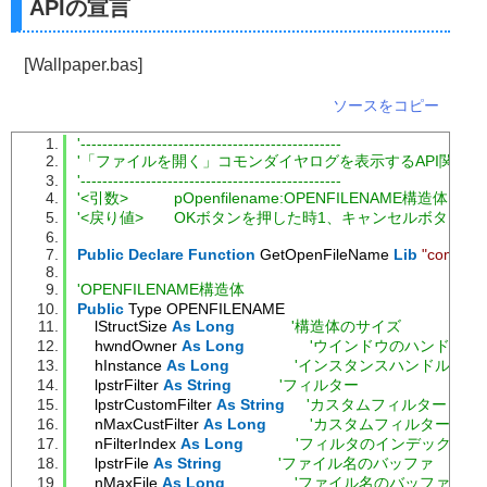
APIの宣言
[Wallpaper.bas]
ソースをコピー
'------------------------------------------------
'「ファイルを開く」コモンダイヤログを表示するAPI関数
'------------------------------------------------
'<引数>　　　pOpenfilename:OPENFILENAME構造体
'<戻り値>　　OKボタンを押した時1、キャンセルボタンを
Public
Declare
Function
 GetOpenFileName 
Lib
"comdlg32
'OPENFILENAME構造体
Public
 Type OPENFILENAME
    lStructSize 
As
Long
'構造体のサイズ
    hwndOwner 
As
Long
'ウインドウのハンドル
    hInstance 
As
Long
'インスタンスハンドル
    lpstrFilter 
As
String
'フィルター
    lpstrCustomFilter 
As
String
'カスタムフィルター
    nMaxCustFilter 
As
Long
'カスタムフィルターのサ
    nFilterIndex 
As
Long
'フィルタのインデックス
    lpstrFile 
As
String
'ファイル名のバッファ
    nMaxFile 
As
Long
'ファイル名のバッファのサ