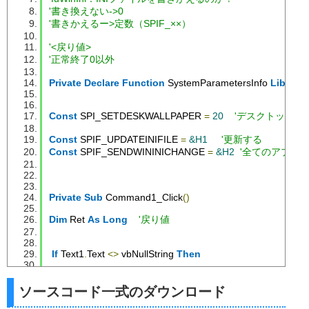
'書き換えない->0
'--------------------------------------------------------------------------
'書きかえるー>定数（SPIF_××）
'■関数名       OpenDlg
'■用途        「ファイルを開く」コモンダイヤログを表示す
'<戻り値>
'■引数         nHandle：ウインドウのハンドル、nFilter：
'正常終了0以外
'■戻り値       ファイルを選択した場合そのファイルのパ
'--------------------------------------------------------------------------
Private
Declare
Function
 SystemParametersInfo 
Lib
"US
Public
Function
 OpenDlg
(
nHandle 
As
Long
,
 nFilter 
As
St
Dim
 OFN 
As
 OPENFILENAME                     
'OPENFILEN
Const
 SPI_SETDESKWALLPAPER 
=
20
'デスクトップの
Dim
 Ret 
As
Long
'戻り値
Const
 SPIF_UPDATEINIFILE 
=
&H1
'更新する
With
 OFN                                 
'構造体の設定
Const
 SPIF_SENDWININICHANGE 
=
&H2
'全てのアプリ
.
flags 
=
 OFN_PATHMUSTEXIST 
Or
 _
              OFN_FILEMUSTEXIST 
Or
 _
              OFN_HIDEREADONLY
'Or OFN_SHOWHELP
Private
Sub
 Command1_Click
()
.
hInstance 
=
 App
.
hInstance             
'インスタンスハンド
.
hwndOwner 
=
 nHandle                   
'ウインドウハンドル
Dim
 Ret 
As
Long
'戻り値
.
lpstrTitle 
=
"ファイルを開く"
'コモンダイアログの
.
lpstrFilter 
=
 nFilter                 
'フィルターを設定
If
 Text1
.
lStructSize 
.
Text 
<>
=
 vbNullString 
 Len
(
OFN
)
Then
'構造体のサイズを設
.
nMaxFile 
=
250
'ファイル名のバッファ
'壁紙を変更
.
lpstrFileTitle 
=
String
(
250
,
 Chr
(
0
))
'フルパス用のバッ
      Ret 
=
 SystemParametersInfo
(
SPI_SETDESKWALLPAP
ソースコード一式のダウンロード
.
nMaxFileTitle 
=
250
'フルパス用のバッファ
Else
.
lpstrFile 
=
String
(
250
,
 Chr
(
0
))
'ファイル名のバッフ