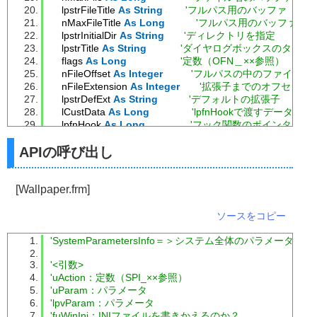
    lpstrFileTitle 
As
String
'フルパス用のバッファ
    nMaxFileTitle 
As
Long
'フルパス用のバッファの
    lpstrInitialDir 
As
String
'ディレクトリを指定
    lpstrTitle 
As
String
'ダイヤログボックスのタイト
    flags 
As
Long
'定数（OFN＿××参照）
    nFileOffset 
As
Integer
'フルパスの中のファイル名
    nFileExtension 
As
Integer
'拡張子までのオフセット
    lpstrDefExt 
As
String
'デフォルトの拡張子
    lCustData 
As
Long
'lpfnHookで渡すデータ
    lpfnHook 
As
Long
'フック関数のポインタ
    lpTemplateName 
As
String
'テンプレート名
APIの呼び出し
End
 Type
Public
Const
 OFN_ALLOWMULTISELECT 
=
&H200
'
[Wallpaper.frm]
Public
Const
 OFN_CREATEPROMPT 
=
&H2000
'
Public
Const
 OFN_FILEMUSTEXIST 
=
&H1000
'存
ソースをコピー
Public
Const
 OFN_HIDEREADONLY 
=
&H4
'読み
Public
Const
 OFN_NOCHANGEDIR 
=
&H8
'他の
'SystemParametersInfo＝＞システム全体のパラメータを
Public
Const
 OFN_NOREADONLYRETURN 
=
&H8000
Public
Const
 OFN_NOVALIDATE 
=
&H100
'ファ
'<引数>
Public
Const
 OFN_OVERWRITEPROMPT 
=
&H2
'
'uAction：定数（SPI_××参照）
Public
Const
 OFN_PATHMUSTEXIST 
=
&H800
'有
'uParam：パラメータ
Public
Const
 OFN_READONLY 
=
&H1
'読み取
'lpvParam：パラメータ
Public
Const
 OFN_SHOWHELP 
=
&H10
'ヘルプ
'fuWinIni：INIファイルを書きかえるのか？