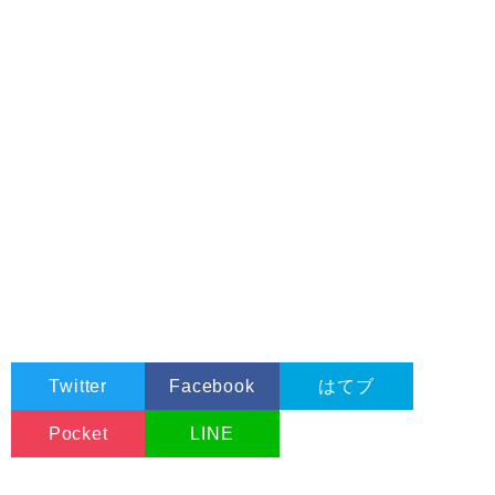
'^^^^^^^^^^^^^^^^^^^^^^^^^^^^^^^^^^^^^^^^^^
'[HKEY_CURRENT_USER\Control Panel\Desktop]
'TileWallpaper
'      "0"にすると中央の表示
'      "1"にすると並べて表示
'Wallpaperstyle
'      "2"にすると拡大して表示
'
'^^^^^^^^^^^^^^^^^^^^^^^^^^^^^^^^^^^^^^^^^^
'ちなみに現在の壁紙のファイルは
'^^^^^^^^^^^^^^^^^^^^^^^^^^^^^^^^^^^^^^^^^^
'[HKEY_CURRENT_USER\Control Panel\Desktop]
'
'Wallpaper
'
'^^^^^^^^^^^^^^^^^^^^^^^^^^^^^^^^^^^^^^^^^^
'に記入されています。
'
'<注>壁紙が設定されていないと値は""になります。
Twitter
Facebook
はてブ
Pocket
LINE