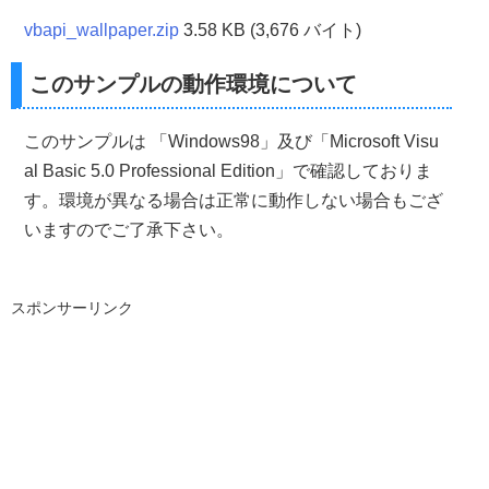
'.lpstrInitialDir = CurDir              'デフォルトのディ
     MsgBox 
"ファイル名が記入されていません"
vbapi_wallpaper.zip
3.58 KB (3,676 バイト)
End
With
End
If
    Ret 
=
 GetOpenFileName
(
OFN
)
このサンプルの動作環境について
End
Sub
If
 Ret 
=
0
Then
'キャンセルを押した時の
      OpenDlg 
=
 vbNullString
Private
Sub
 Command2_Click
()
Else
'OK押した時の処理
このサンプルは 「Windows98」及び「Microsoft Visu
      OpenDlg 
=
 OFN
.
lpstrFile
Dim
 Filter 
As
String
'フィルター
al Basic 5.0 Professional Edition」で確認しておりま
End
If
Dim
 Ret 
As
String
'戻り値
す。環境が異なる場合は正常に動作しない場合もござ
End
Function
'フィルターの設定
いますのでご了承下さい。
  Filter 
=
"ビットマップファイル（*.bmp）"
&
 vbNullChar 
&
'ファイルを開くコモンダイアログを表示する
  Ret 
=
 OpenDlg
(
Form1
.
hWnd
,
 Filter
)
スポンサーリンク
If
 Ret 
<>
 vbNullString 
Then
      Text1
.
Text 
=
 Ret
End
If
End
Sub
'壁紙の表示位置を変更したい場合は下記を参考にして下さ