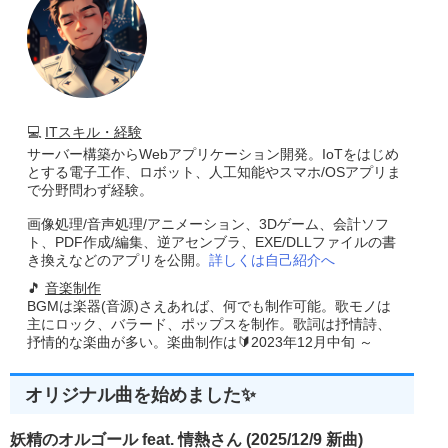
💻
ITスキル・経験
サーバー構築からWebアプリケーション開発。IoTをはじめ
とする電子工作、ロボット、人工知能やスマホ/OSアプリま
で分野問わず経験。
画像処理/音声処理/アニメーション、3Dゲーム、会計ソフ
ト、PDF作成/編集、逆アセンブラ、EXE/DLLファイルの書
き換えなどのアプリを公開。
詳しくは自己紹介へ
🎵
音楽制作
BGMは楽器(音源)さえあれば、何でも制作可能。歌モノは
主にロック、バラード、ポップスを制作。歌詞は抒情詩、
抒情的な楽曲が多い。楽曲制作は🔰2023年12月中旬 ～
オリジナル曲を始めました✨
妖精のオルゴール feat. 情熱さん (2025/12/9 新曲)