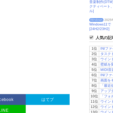
音楽制作(DT
クティベート
ル]
Windows
2025
Windows
[24H2/23H2]
人気の記事
1位
INI
2位
タスク
3位
ウイン
4位
壁紙を
5位
MIDI
6位
INIフ
7位
画面を
8位
「最近
9位
アップ
10位
「フォ
cebook
はてブ
11位
ウイン
12位
ウイン
LINE
13位
ウイン