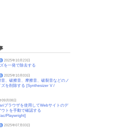
事
曲
2025年10月23日
イズを一発で除去する
曲
2025年10月03日
擦音、破擦音、摩擦音、破裂音などのノ
削除する [Synthesizer V /
年09月08日
Safariブラウザを使用してWebサイトのデ
アウトを手動で確認する
ac/Playwright]
曲
2025年07月03日