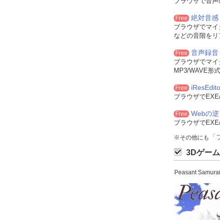
ブラウザで音声
絶対音感
Free
ブラウザでマイ
などの音階をリ
音声録音
Free
ブラウザでマイ
MP3/WAVE
iResEdito
Free
ブラウザでEXE
Webの
Free
ブラウザでEXE
「
※その他にも
3Dゲーム
Peasant Sam