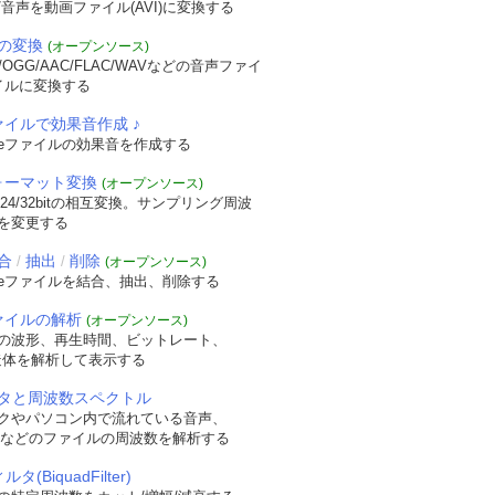
音声を動画ファイル(AVI)に変換する
の変換
(オープンソース)
OGG/AAC/FLAC/WAVなどの音声ファイ
イルに変換する
ァイルで効果音作成 ♪
veファイルの効果音を作成する
フォーマット変換
(オープンソース)
/24/32bitの相互変換。サンプリング周波
を変更する
合
抽出
削除
/
/
(オープンソース)
veファイルを結合、抽出、削除する
ファイルの解析
(オープンソース)
の波形、再生時間、ビットレート、
t構造体を解析して表示する
タと周波数スペクトル
クやパソコン内で流れている音声、
WAVなどのファイルの周波数を解析する
タ(BiquadFilter)