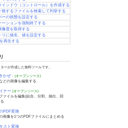
ウインドウ（コントロール）を作成する
一致するファイルを検索して列挙する
バーの状態を設定する
ケーションを強制終了する
解像度を取得する
トリに値名、値を設定する
Dを再生する
リ
スターが作成した無料ツールです。
きかぜ -
(オープンソース)
などの画像を編集する
ザイナー
(オープンソース)
Fファイルを編集(結合、分割、抽出、回
する
のPDF変換
の画像を1つのPDFファイルにまとめる
テキスト変換