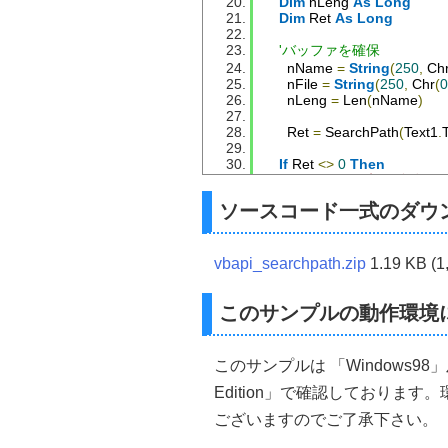
Dim
 nLeng 
As
Long
Dim
 Ret 
As
Long
'バッファを確保
      nName 
=
String
(
250
,
 Ch
      nFile 
=
String
(
250
,
 Chr
(
0
      nLeng 
=
 Len
(
nName
)
      Ret 
=
 SearchPath
(
Text1
.
If
 Ret 
<>
0
Then
        MsgBox 
"下記は存在しま
Else
ソースコード一式のダウ
        MsgBox 
"存在しません"
End
If
vbapi_searchpath.zip
1.19 KB (
End
Sub
このサンプルの動作環境
'フォルダを検索する場合
'************************************
'CドライブにWINDOWSフ
'Ret = SearchPath("c:\", "Wi
このサンプルは 「Windows98」及び「Mic
'************************************
Edition」で確認しておりま
ございますのでご了承下さい。