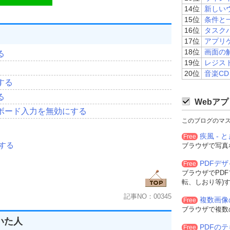
14位
新しい
15位
条件と
16位
タスク
17位
アプリ
18位
画面の
る
19位
レジス
20位
音楽C
する
る
Webアプ
ボード入力を無効にする
このブログのマ
疾風 - と
Free
する
ブラウザで写真
PDFデ
Free
ブラウザでPD
転、しおり等)
記事NO：00345
複数画像
Free
ブラウザで複数
いた人
PDFの
Free