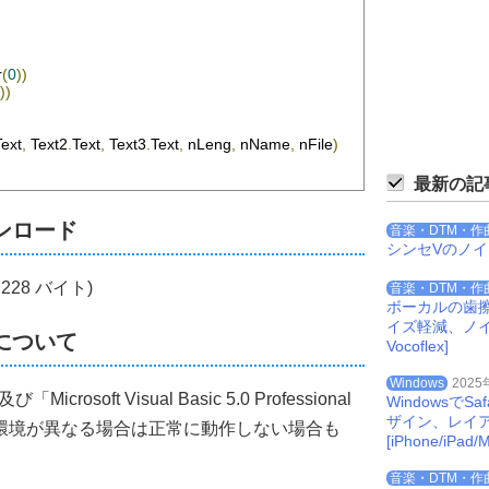
r
(
0
))
))
Text
,
 Text2
.
Text
,
 Text3
.
Text
,
 nLeng
,
 nName
,
 nFile
)
最新の記
す"
&
 vbCrLf 
&
 nName
ンロード
音楽・DTM・作
シンセVのノ
1,228 バイト)
音楽・DTM・作
ボーカルの歯
イズ軽減、ノイズを
について
Vocoflex]
************************
ォルダが存在するか？
Windows
2025
ndows", "", nLeng, nName, nFile)
rosoft Visual Basic 5.0 Professional
Windowsで
************************
ザイン、レイ
す。環境が異なる場合は正常に動作しない場合も
[iPhone/iPad/M
音楽・DTM・作