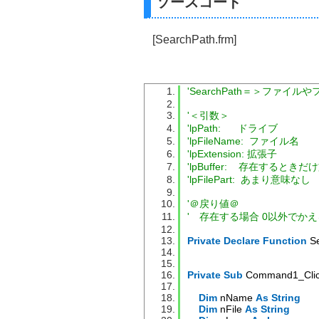
ソースコード
[SearchPath.frm]
'SearchPath＝＞ファイ
'＜引数＞
'lpPath:      ドライブ
'lpFileName:  ファイル名
'lpExtension: 拡張子
'lpBuffer:    存在すると
'lpFilePart:  あまり意味なし
'＠戻り値＠
'　存在する場合 0以外でかえ
Private
Declare
Function
 S
Private
Sub
 Command1_Cli
Dim
 nName 
As
String
Dim
 nFile 
As
String