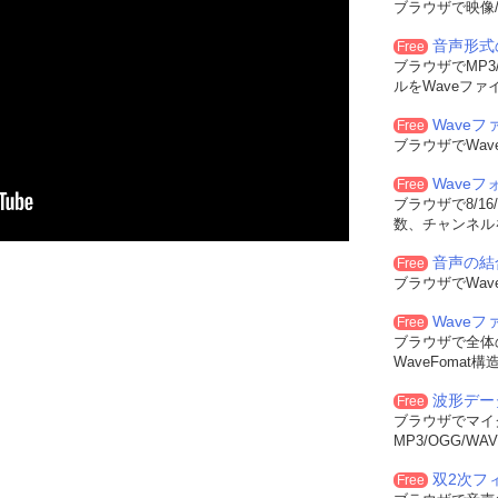
ブラウザで映像/
音声形式
Free
ブラウザでMP3/
ルをWaveファ
Waveフ
Free
ブラウザでWa
Wave
Free
ブラウザで8/16
数、チャンネル
音声の結
Free
ブラウザでWa
Wave
Free
ブラウザで全体
WaveFoma
波形デー
Free
ブラウザでマイ
MP3/OGG/
双2次フィル
Free