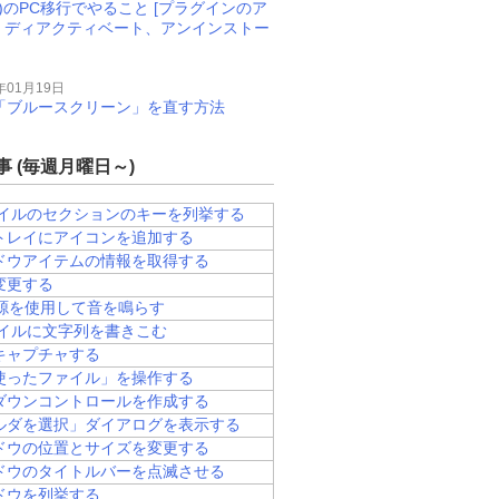
M)のPC移行でやること [プラグインのア
、ディアクティベート、アンインストー
年01月19日
11で「ブルースクリーン」を直す方法
 (毎週月曜日～)
ファイルのセクションのキーを列挙する
トレイにアイコンを追加する
ドウアイテムの情報を取得する
変更する
音源を使用して音を鳴らす
ァイルに文字列を書きこむ
キャプチャする
使ったファイル」を操作する
ダウンコントロールを作成する
ルダを選択」ダイアログを表示する
ドウの位置とサイズを変更する
ドウのタイトルバーを点滅させる
ドウを列挙する