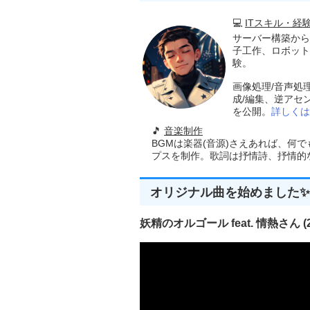
💻
ITスキル・経
サーバー構築から
子工作、ロボット
験。
画像処理/音声処
成/編集、逆アセ
を公開。
詳しくは
🎵
音楽制作
BGMは楽器(音源)さえあれば、何
プスを制作。歌詞は抒情詩、抒情的な楽
オリジナル曲を始めました✨
妖精のオルゴール feat. 情熱さん (20