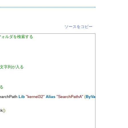
ソースをコピー
ルやフォルダを検索する
きだけ文字列が入る
る
earchPath 
Lib
"kernel32"
Alias
"SearchPathA"
(
ByVal
 lpPath 
As
Strin
ck
()