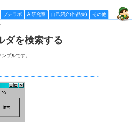
プチラボ
AI研究室
自己紹介(作品集)
その他
>
ルダを検索する
サンプルです。