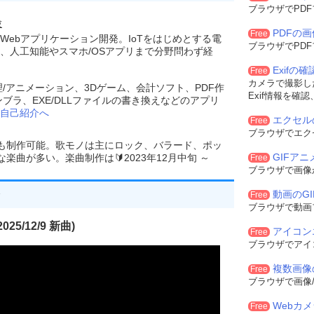
ブラウザでPD
験
PDFの
Free
Webアプリケーション開発。IoTをはじめとする電
ブラウザでPD
、人工知能やスマホ/OSアプリまで分野問わず経
Exifの
Free
カメラで撮影した
理/アニメーション、3Dゲーム、会計ソフト、PDF作
Exif情報を確
ンブラ、EXE/DLLファイルの書き換えなどのアプリ
自己紹介へ
エクセル
Free
ブラウザでエク
でも制作可能。歌モノは主にロック、バラード、ポッ
GIFア
曲が多い。楽曲制作は🔰2023年12月中旬 ～
Free
ブラウザで画像
動画のG
Free
ブラウザで動画
25/12/9 新曲)
アイコン
Free
ブラウザでアイ
複数画像
Free
ブラウザで画像/
Webカ
Free