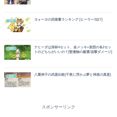
ヨォーヨの回復量ランキング [ヒーラー3位?]
原神
ナヒーダは深林4セット、金メッキ+楽団の各2セッ
原神
トのどちらがいいの？[聖遺物の厳選/追撃ダメージ]
八重神子の武器比較(千夜に浮かぶ夢と神楽の真意)
原神
スポンサーリンク