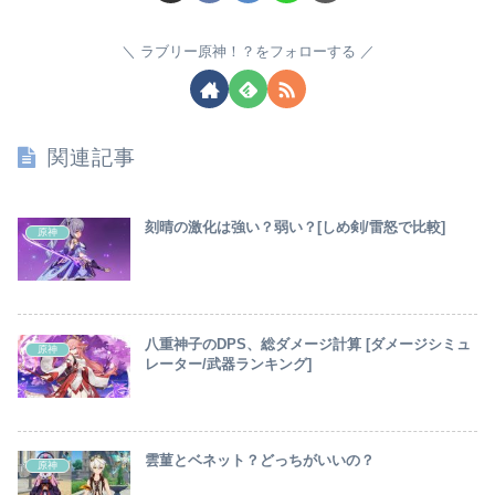
ラブリー原神！？をフォローする
関連記事
刻晴の激化は強い？弱い？[しめ剣/雷怒で比較]
原神
八重神子のDPS、総ダメージ計算 [ダメージシミュ
原神
レーター/武器ランキング]
雲菫とベネット？どっちがいいの？
原神