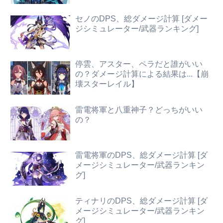
セノのDPS、総ダメージ計算 [ダメー
ジシミュレーター/武器ランキング]
停雲、アスター、ペラだと誰がいい
の？ダメージ計算による結果は...【崩
壊スターレイル】
雷電将軍と八重神子？どっちがいい
の？
雷電将軍のDPS、総ダメージ計算 [ダ
メージシミュレーター/武器ランキン
グ]
ティナリのDPS、総ダメージ計算 [ダ
メージシミュレーター/武器ランキン
グ]