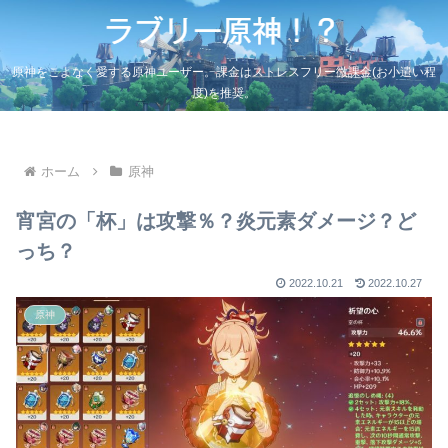
原神をこよなく愛する原神ユーザー。課金はストレスフリー微課金(お小遣い程
度)を推奨。
ホーム
原神
宵宮の「杯」は攻撃％？炎元素ダメージ？ど
っち？
2022.10.21
2022.10.27
原神