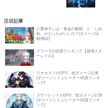
注目記事
八重神子には「黄金の劇団」と「しめ
剣」のどっちがいいの？[ダメージ比
較/検証]
クラーラの武器ランキング【崩壊スタ
ーレイル】
リオセスリのDPS、総ダメージ計算
[ダメージシミュレーター/武器ランキ
ング]
ヌヴィレットのDPS、総ダメージ計算
[ダメージシミュレーター/武器ランキ
ング]