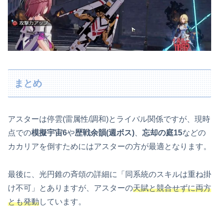
まとめ
アスターは停雲(雷属性/調和)とライバル関係ですが、現時
点での
模擬宇宙6
や
歴戦余韻(週ボス)
、
忘却の庭15
などの
カカリアを倒すためにはアスターの方が最適となります。
最後に、光円錐の斉頌の詳細に「同系統のスキルは重ね掛
け不可」とありますが、アスターの
天賦と競合せずに両方
とも発動
しています。