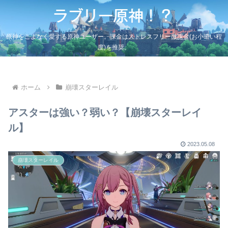
原神をこよなく愛する原神ユーザー。課金はストレスフリー微課金(お小遣い程
度)を推奨。
ホーム
崩壊スターレイル
アスターは強い？弱い？【崩壊スターレイ
ル】
2023.05.08
崩壊スターレイル