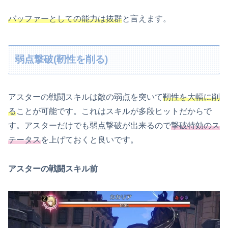
バッファーとしての能力は抜群
と言えます。
弱点撃破(靭性を削る)
アスターの戦闘スキルは敵の弱点を突いて
靭性を大幅に削
る
ことが可能です。これはスキルが多段ヒットだからで
す。アスターだけでも弱点撃破が出来るので
撃破特効のス
テータス
を上げておくと良いです。
アスターの戦闘スキル前