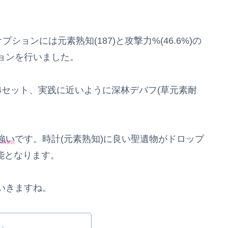
ションには元素熟知(187)と攻撃力%(46.6%)の
ョンを行いました。
4セット、実践に近いように深林デバフ(草元素耐
強い
です。時計(元素熟知)に良い聖遺物がドロップ
能となります。
いきますね。