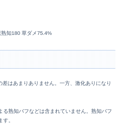
熟知180 草ダメ75.4%
の差はあまりありません。一方、激化ありになり
よる熟知バフなどは含まれていません。熟知バフ
ます。