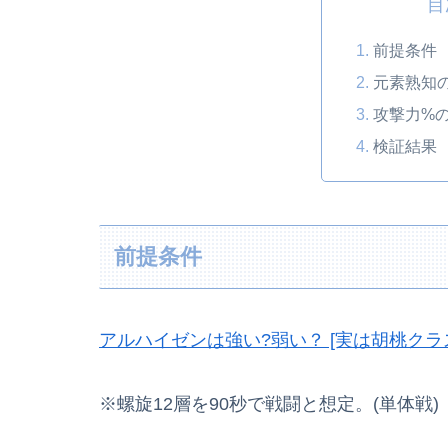
目
前提条件
元素熟知の
攻撃力%の
検証結果
前提条件
アルハイゼンは強い?弱い？ [実は胡桃クラス
※螺旋12層を90秒で戦闘と想定。(単体戦)