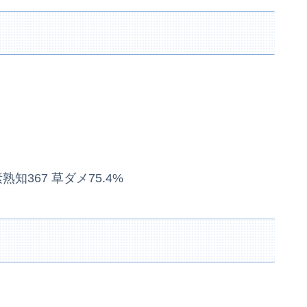
熟知367 草ダメ75.4%