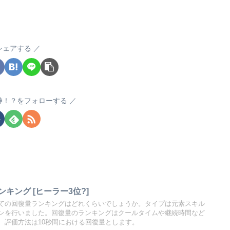
シェアする
神！？をフォローする
キング [ヒーラー3位?]
ての回復量ランキングはどれくらいでしょうか。タイプは元素スキル
ンを行いました。回復量のランキングはクールタイムや継続時間など
、評価方法は10秒間における回復量とします。