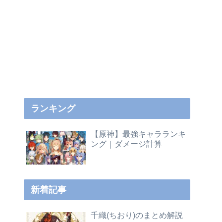
ランキング
【原神】最強キャラランキ
ング｜ダメージ計算
新着記事
千織(ちおり)のまとめ解説