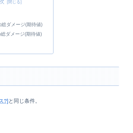
次
総ダメージ(期待値)
総ダメージ(期待値)
?]
と同じ条件。