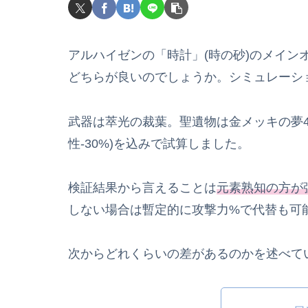
アルハイゼンの「時計」(時の砂)のメインオプ
どちらが良いのでしょうか。シミュレーシ
武器は萃光の裁葉。聖遺物は金メッキの夢
性-30%)を込みで試算しました。
検証結果から言えることは
元素熟知の方が
しない場合は暫定的に攻撃力%で代替も可
次からどれくらいの差があるのかを述べて