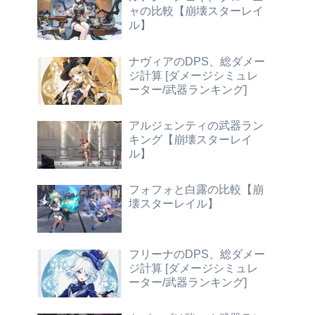
ャの比較【崩壊スターレイ
ル】
ナヴィアのDPS、総ダメー
ジ計算 [ダメージシミュレ
ーター/武器ランキング]
アルジェンティの武器ラン
キング【崩壊スターレイ
ル】
フォフォと白露の比較【崩
壊スターレイル】
フリーナのDPS、総ダメー
ジ計算 [ダメージシミュレ
ーター/武器ランキング]