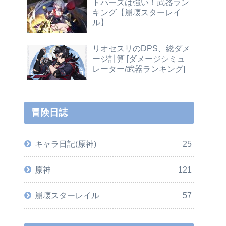
トパーズは強い！武器ラン
キング【崩壊スターレイ
ル】
リオセスリのDPS、総ダメ
ージ計算 [ダメージシミュ
レーター/武器ランキング]
冒険日誌
キャラ日記(原神)
25
原神
121
崩壊スターレイル
57