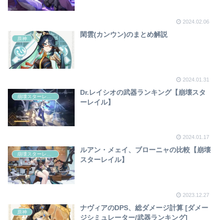
2024.02.06
閑雲(カンウン)のまとめ解説
原神
2024.01.31
Dr.レイシオの武器ランキング【崩壊スタ
崩壊スターレイル
ーレイル】
2024.01.17
ルアン・メェイ、ブローニャの比較【崩壊
崩壊スターレイル
スターレイル】
2023.12.27
ナヴィアのDPS、総ダメージ計算 [ダメー
原神
ジシミュレーター/武器ランキング]