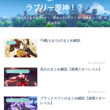
原神をこよなく愛する原神ユーザー。課金はストレスフリー微課金(お小遣い程
度)を推奨。
千織(ちおり)のまとめ解説
原神
2024.03.13
花火のまとめ解説【崩壊スターレイル】
崩壊スターレイル
2024.02.29
ブラックスワンのまとめ解説【崩壊スター
崩壊スターレイル
レイル】