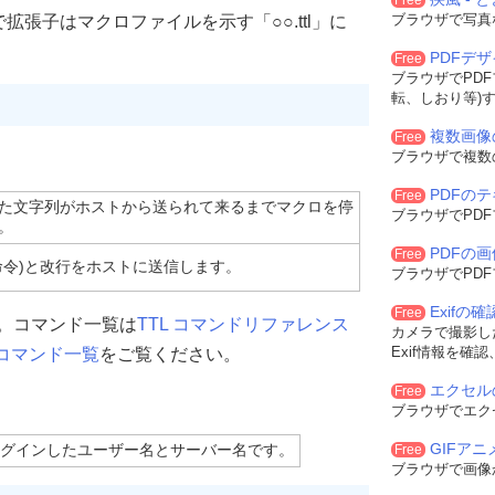
Free
ブラウザで写真
張子はマクロファイルを示す「○○.ttl」に
PDFデ
Free
ブラウザでPD
転、しおり等)
複数画像
Free
ブラウザで複数
PDFの
Free
た文字列がホストから送られて来るまでマクロを停
ブラウザでPD
。
PDFの
Free
命令)と改行をホストに送信します。
ブラウザでPD
Exifの
Free
です。コマンド一覧は
TTL コマンドリファレンス
カメラで撮影した
Exif情報を確
ロ コマンド一覧
をご覧ください。
エクセル
Free
ブラウザでエク
GIFア
erはログインしたユーザー名とサーバー名です。
Free
ブラウザで画像