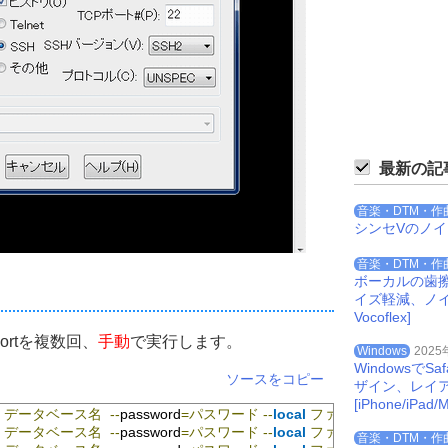
最新の記
音楽・DTM・作
シンセVのノ
音楽・DTM・作
ボーカルの歯
イズ軽減、ノイズを
Vocoflex]
mportを複数回、
手動
で実行します。
Windows
2025
Windowsで
ソースをコピー
ザイン、レイ
[iPhone/iPad/M
 
データベース名
--
password
=パスワード
--
local
ファイル名.
1
 
データベース名
--
password
=パスワード
--
local
ファイル名.
2
音楽・DTM・作