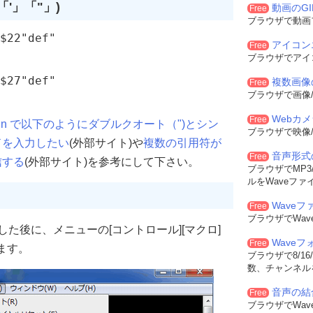
「'」「"」)
動画のG
Free
ブラウザで動画
$22"def"

アイコン
Free
ブラウザでアイ
$27"def"

複数画像
Free
ブラウザで画像/
Webカ
Free
dln で以下のようにダブルクオート（")とシン
ブラウザで映像/
ドを入力したい
(外部サイト)や
複数の引用符が
音声形式
Free
信する
(外部サイト)を参考にして下さい。
ブラウザでMP3/
ルをWaveファ
Waveフ
Free
ブラウザでWa
インした後に、メニューの[コントロール][マクロ]
Wave
Free
みます。
ブラウザで8/16
数、チャンネル
音声の結
Free
ブラウザでWa