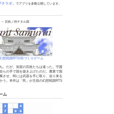
プチラボ」
でアプリを多数公開しています。
urai ～ 百姓ノ持チタル国
幻想戦国RTS/街づくりゲーム
ち。だが、加賀の百姓たちは違った。守護
自らの手で国を築き上げたのだ。農業で国
展させ、時には武器を手に取り、迫り来る
かう。本作は「民」が主役の幻想戦国RTS
ーム