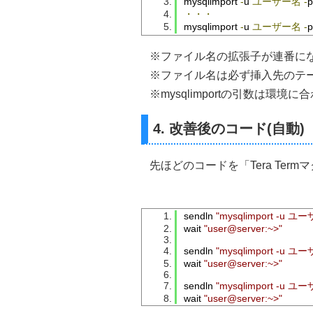
mysqlimport 
-
u 
ユーザー名
-
p
・・・
mysqlimport 
-
u 
ユーザー名
-
p
※ファイル名の拡張子が連番に
※ファイル名は必ず挿入先のテーブル名
※mysqlimportの引数は環境
4. 改善後のコード(自動)
先ほどのコードを「Tera Ter
sendln 
"mysqlimport -u
wait 
"user@server:~>"
sendln 
"mysqlimport -u
wait 
"user@server:~>"
sendln 
"mysqlimport -u
wait 
"user@server:~>"