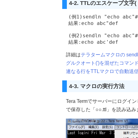
4-2. TTLのエスケープ文字(
  (例1)sendln "echo abc"#
  結果:echo abc"def

  (例2)sendln "echo abc"#
詳細は
テラタームマクロの sen
グルクオート(')を混ぜたコマン
連なる行をTTLマクロで自動送
4-3. マクロの実行方法
Tera Termでサーバーにログ
で保存した「○○.ttl」を読み込