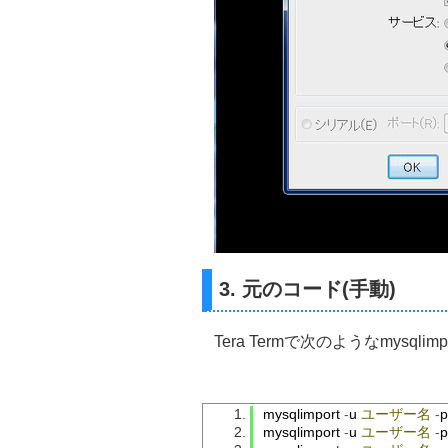
3. 元のコード(手動)
Tera Termで次のようなmysqli
mysqlimport 
-
u 
ユーザー名
-
p
mysqlimport 
-
u 
ユーザー名
-
p