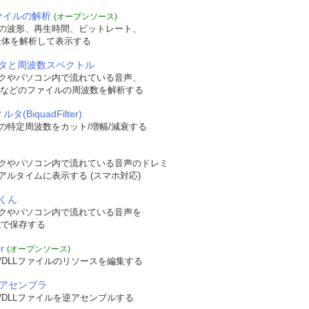
ファイルの解析
(オープンソース)
の波形、再生時間、ビットレート、
t構造体を解析して表示する
タと周波数スペクトル
クやパソコン内で流れている音声、
WAVなどのファイルの周波数を解析する
タ(BiquadFilter)
の特定周波数をカット/増幅/減衰する
クやパソコン内で流れている音声のドレミ
アルタイムに表示する (スマホ対応)
くん
クやパソコン内で流れている音声を
形式で保存する
r
(オープンソース)
/DLLファイルのリソースを編集する
逆アセンブラ
/DLLファイルを逆アセンブルする