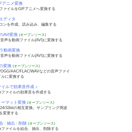
IFアニメ変換
ファイルをGIFアニメへ変換する
エディタ
コンを作成、読み込み、編集する
のAVI変換
(オープンソース)
音声を動画ファイル(AVI)に変換する
メラ動画変換
音声を動画ファイル(AVI)に変換する
の変換
(オープンソース)
OGG/AAC/FLAC/WAVなどの音声ファイ
イルに変換する
ァイルで効果音作成 ♪
veファイルの効果音を作成する
フォーマット変換
(オープンソース)
/24/32bitの相互変換。サンプリング周波
を変更する
合
抽出
削除
/
/
(オープンソース)
veファイルを結合、抽出、削除する