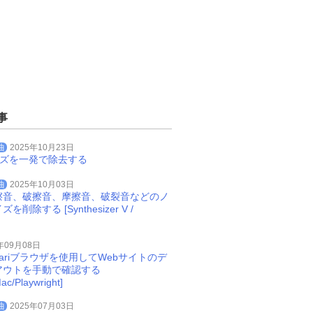
事
曲
2025年10月23日
イズを一発で除去する
曲
2025年10月03日
擦音、破擦音、摩擦音、破裂音などのノ
削除する [Synthesizer V /
年09月08日
Safariブラウザを使用してWebサイトのデ
アウトを手動で確認する
ac/Playwright]
曲
2025年07月03日