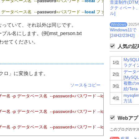
 
データベース名
--
password
=パスワード
--
local
ファイル名.
3
音楽制作(DT
クティベート
 
データベース名
--
password
=パスワード
--
local
ファイル名.
N
ル]
なっていて、それ以外は同じです。
Windows
2025
Windows
にします。(例)mst_person.txt
[24H2/23H2]
に合わせてください。
人気の記事
MySQ
1位
ラグイ
データ
mマクロ」に変換します。
2位
[MySQL
複数のm
ソースをコピー
3位
続/Ter
mysq
 ユーザー名 -p データベース名  --password=パスワード --local ファイル名.1"
4位
方法
 ユーザー名 -p データベース名  --password=パスワード --local ファイル名.2"
Webアプ
 ユーザー名 -p データベース名  --password=パスワード --local ファイル名.3"
このブログのマ
疾風 - と