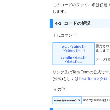
このコードのファイル名は任意で拡
します。
4-1. コードの解説
[TTLコマンド]
指定され
wait <string1>
[<string2> ...]
止します
sendln <data1>
データ(
<data2>....
リンク先はTera Termの公式
(公式)もしくは
Tera Termマク
[その他]
user@serv
user@server:~>