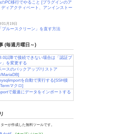
M)のPC移行でやること [プラグインのア
、ディアクティベート、アンインストー
年01月19日
11で「ブルースクリーン」を直す方法
 (毎週月曜日～)
L8.0以降で接続できない場合は「認証プ
ン」を変更する
ベースのバックアップ/リストア
/MariaDB]
ysqlimportを自動で実行する[SSH接
a Termマクロ]
limportで最速にデータをインポートする
リ
スターが作成した無料ツールです。
きかぜ -