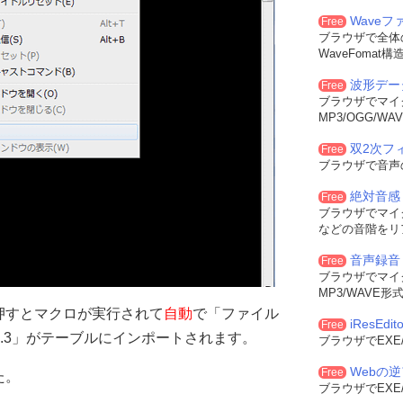
Wave
Free
ブラウザで全体
WaveFoma
波形デー
Free
ブラウザでマイ
MP3/OGG/
双2次フィル
Free
ブラウザで音声
絶対音感
Free
ブラウザでマイ
などの音階をリ
音声録音
Free
ブラウザでマイ
MP3/WAVE
押すとマクロが実行されて
自動
で「ファイル
iResEdito
Free
名.3」がテーブルにインポートされます。
ブラウザでEXE
Webの
Free
た。
ブラウザでEXE