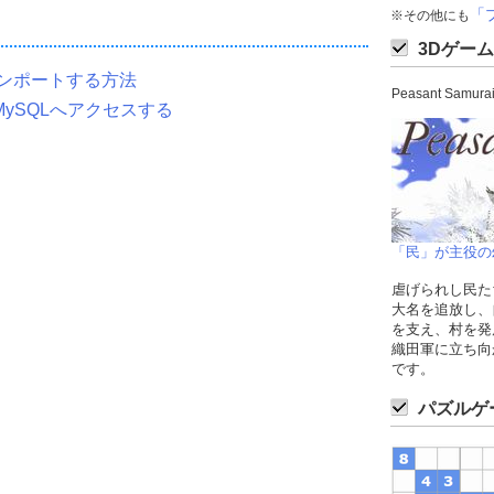
「
※その他にも
3Dゲーム
をインポートする方法
Peasant Sam
ySQLへアクセスする
「民」が主役の
虐げられし民た
大名を追放し、
を支え、村を発
織田軍に立ち向
です。
パズルゲ