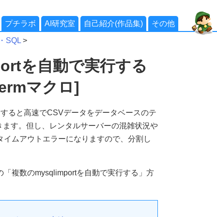
プチラボ
AI研究室
自己紹介(作品集)
その他
・SQL
>
mportを自動で実行する
Termマクロ]
」を使用すると高速でCSVデータをデータベースのテ
きます。但し、レンタルサーバーの混雑状況や
タイムアウトエラーになりますので、分割し
複数のmysqlimportを自動で実行する」方