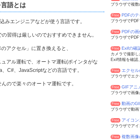
+言語とは
ブラウザで複数
PDFの
Free
ブラウザでPD
み込みエンジニアなどが使う言語です。
PDFの
Free
での習得は厳しいのでおすすめできません。
ブラウザでPD
「車のアクセル」に置き換えると、
Exifの
Free
カメラで撮影した
Exif情報を確
マニュアル運転で、オートマ運転(ポインタがな
va、C#、JavaScriptなどの言語です。
エクセル
Free
ブラウザでエク
ませんので楽々のオートマ運転です。
GIFア
Free
ブラウザで画像
動画のG
Free
ブラウザで動画
アイコン
Free
ブラウザでアイ
複数画像
Free