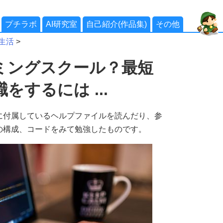
プチラボ
AI研究室
自己紹介(作品集)
その他
生活
>
ミングスクール？最短
するには ...
に付属しているヘルプファイルを読んだり、参
の構成、コードをみて勉強したものです。