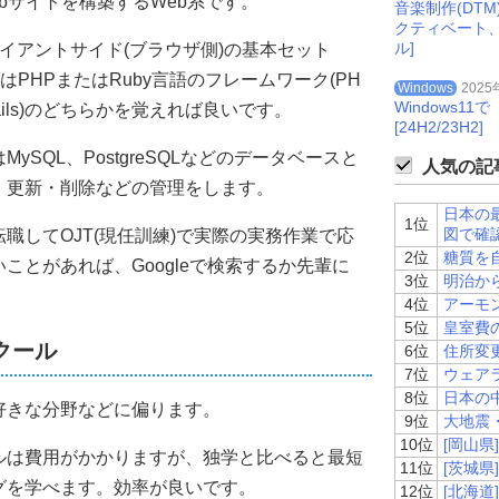
bサイトを構築するWeb系です。
音楽制作(DT
クティベート
ル]
tのクライアントサイド(ブラウザ側)の基本セット
はPHPまたはRuby言語のフレームワーク(PH
Windows
2025
Windows
on Rails)のどちらかを覚えれば良いです。
[24H2/23H2]
SQL、PostgreSQLなどのデータベースと
人気の記事
・更新・削除などの管理をします。
日本の
1位
図で確
職してOJT(現任訓練)で実際の実務作業で応
2位
糖質を
ことがあれば、Googleで検索するか先輩に
3位
明治か
4位
アーモ
5位
皇室費
クール
6位
住所変
7位
ウェア
8位
日本の
好きな分野などに偏ります。
9位
大地震
10位
[岡山
ルは費用がかかりますが、独学と比べると最短
11位
[茨城
グを学べます。効率が良いです。
12位
[北海