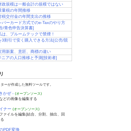
財政規模は一般会計の規模ではない
重量税の年間推移
付税交付金の年間支出の推移
バーカード方式でのe-Taxのやり方
告/青色申告決算書]
私は、プルームテックで禁煙！
を3割引で安く購入できる方法[公売/競
実用新案、意匠、商標の違い
ジニアの人口推移と予測[技術者]
リ
スターが作成した無料ツールです。
きかぜ -
(オープンソース)
などの画像を編集する
ザイナー
(オープンソース)
Fファイルを編集(結合、分割、抽出、回
する
のPDF変換