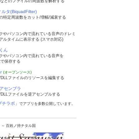
WAVなどのファイルの周波数を解析する
タ(BiquadFilter)
の特定周波数をカット/増幅/減衰する
クやパソコン内で流れている音声のドレミ
アルタイムに表示する (スマホ対応)
くん
クやパソコン内で流れている音声を
形式で保存する
r
(オープンソース)
/DLLファイルのリソースを編集する
逆アセンブラ
/DLLファイルを逆アセンブルする
プチラボ」
でアプリを多数公開しています。
urai ～ 百姓ノ持チタル国