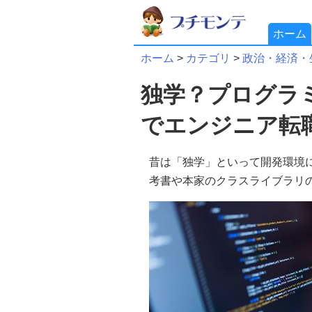
ホーム
ホーム
>
カテゴリ
>
政治・経済・
独学？プログラ
でエンジニア転職を
昔は「独学」といって開発環境
考書や本家のクラスライブラリ