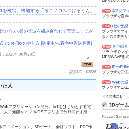
MP3/OGG/
測
コを検出、検知する「毒キノコみつけるくん」
双2次フィル
Free
ブラウザで音声
測
絶対音感
Free
が放つパルス状の電波を組み合わせて音楽にしてみ
ブラウザでマイ
などの音階をリ
でのe-Taxのやり方 [確定申告/青色申告決算書]
音声録音
Free
ブラウザでマイ
：2020年08月28日
MP3/WAVE
iResEdito
Free
記事NO：02836
ブラウザでEXE
Webの
Free
いた人
ブラウザでEXE
「
※その他にも
験
3Dゲーム
Webアプリケーション開発。IoTをはじめとする電
、人工知能やスマホ/OSアプリまで分野問わず経
Peasant Sam
理/アニメーション、3Dゲーム、会計ソフト、PDF作