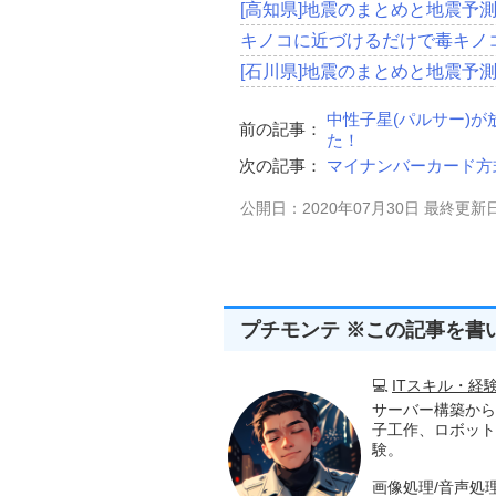
[高知県]地震のまとめと地震予
キノコに近づけるだけで毒キノ
[石川県]地震のまとめと地震予
中性子星(パルサー)
前の記事：
た！
次の記事：
マイナンバーカード方式
公開日：2020年07月30日 最終更新日
プチモンテ ※この記事を書
💻
ITスキル・経
サーバー構築から
子工作、ロボット
験。
画像処理/音声処