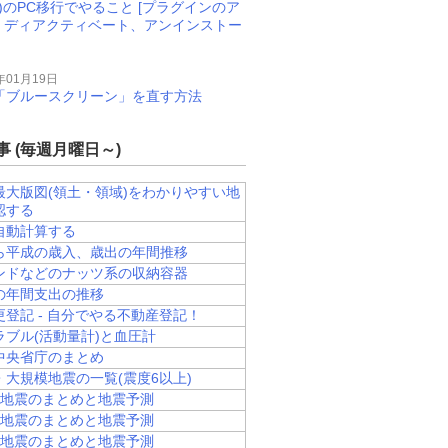
M)のPC移行でやること [プラグインのア
、ディアクティベート、アンインストー
年01月19日
11で「ブルースクリーン」を直す方法
 (毎週月曜日～)
最大版図(領土・領域)をわかりやすい地
認する
自動計算する
ら平成の歳入、歳出の年間推移
ンドなどのナッツ系の収納容器
の年間支出の推移
更登記 - 自分でやる不動産登記！
ラブル(活動量計)と血圧計
中央省庁のまとめ
・大規模地震の一覧(震度6以上)
県]地震のまとめと地震予測
県]地震のまとめと地震予測
道]地震のまとめと地震予測