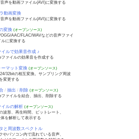
音声を動画ファイル(AVI)に変換する
メラ動画変換
音声を動画ファイル(AVI)に変換する
の変換
(オープンソース)
OGG/AAC/FLAC/WAVなどの音声ファイ
イルに変換する
ァイルで効果音作成 ♪
veファイルの効果音を作成する
フォーマット変換
(オープンソース)
/24/32bitの相互変換。サンプリング周波
を変更する
合
抽出
削除
/
/
(オープンソース)
veファイルを結合、抽出、削除する
ファイルの解析
(オープンソース)
の波形、再生時間、ビットレート、
t構造体を解析して表示する
タと周波数スペクトル
クやパソコン内で流れている音声、