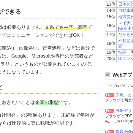
13位
日本の
14位
自動車
ができる
15位
地方交
マイナン
16位
識は必要ありません。
文系でも中卒、高卒
で
[確定申
17位
だから
語でコミュニケーションができればOK！
不動産
18位
売]
能(AI)、画像処理、音声処理」などは自分で
19位
特許、
Google、Microsoftや専門の研究者など
20位
ITエン
イブラリ」というものが公開されていますので、
ようになっています。
Webアプ
と
このブログのマ
疾風 - と
Free
ブラウザで写真
ておきたいことは
企業の形態
です。
PDFデ
Free
「自社開発」の3種類あります。未経験で年齢が
ブラウザでPD
転、しおり等)
ならば比較的に楽に転職が可能です。
複数画像
Free