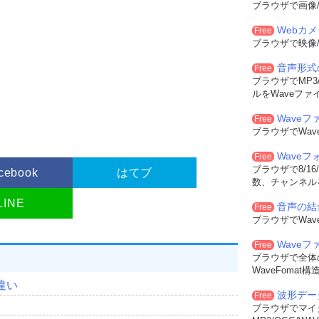
ブラウザで画像/
Webカ
Free
ブラウザで映像/
音声形式
Free
ブラウザでMP3/
ルをWaveファ
Waveフ
Free
ブラウザでWa
Wave
Free
ブラウザで8/16
cebook
はてブ
数、チャンネル
LINE
音声の結
Free
ブラウザでWa
Wave
Free
ブラウザで全体
WaveFoma
違い
波形デー
Free
測
ブラウザでマイ