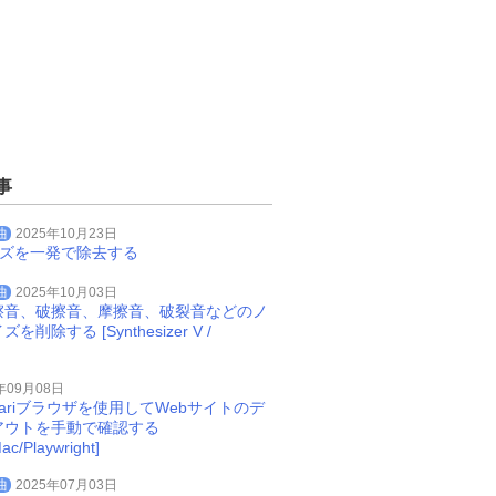
事
曲
2025年10月23日
イズを一発で除去する
曲
2025年10月03日
擦音、破擦音、摩擦音、破裂音などのノ
削除する [Synthesizer V /
年09月08日
Safariブラウザを使用してWebサイトのデ
アウトを手動で確認する
ac/Playwright]
曲
2025年07月03日