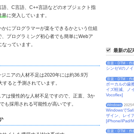
語、C言語、C++言語などのオブジェクト指
世界
に突入しています。
いかにプログラマーが楽をできるかという仕組
、プログラミング初心者でも簡単にWebア
になっています。
最新の記
音楽・DTM・作
シンセVのノ
ジニアの人材不足は2020年には約36.9万
音楽・DTM・作
に拡大すると予測されています。
ボーカルの歯
イズ軽減、ノイズを
Vocoflex]
ニアは慢性的な人材不足ですので、正直、3か
方でも採用される可能性が高いです。
Windows
2025
Windowsで
ザイン、レイ
か
[iPhone/iPad/M
音楽・DTM・作