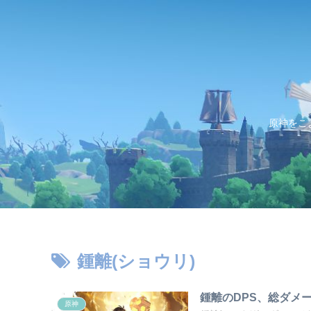
原神をこ
鍾離(ショウリ)
鍾離のDPS、総ダメー
原神