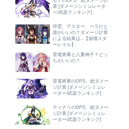
セノのDPS、総ダメージ計
算 [ダメージシミュレータ
ー/武器ランキング]
停雲、アスター、ペラだと
誰がいいの？ダメージ計算
による結果は...【崩壊スタ
ーレイル】
雷電将軍と八重神子？どっ
ちがいいの？
雷電将軍のDPS、総ダメー
ジ計算 [ダメージシミュレ
ーター/武器ランキング]
ティナリのDPS、総ダメー
ジ計算 [ダメージシミュレ
ーター/武器ランキング]