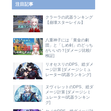
注目記事
クラーラの武器ランキング
【崩壊スターレイル】
八重神子には「黄金の劇
団」と「しめ剣」のどっち
がいいの？[ダメージ比較/
検証]
リオセスリのDPS、総ダメ
ージ計算 [ダメージシミュ
レーター/武器ランキング]
ヌヴィレットのDPS、総ダ
メージ計算 [ダメージシミ
ュレーター/武器ランキン
グ]