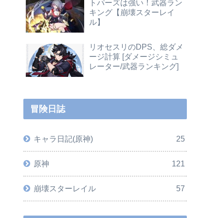
トパーズは強い！武器ラン
キング【崩壊スターレイ
ル】
リオセスリのDPS、総ダメ
ージ計算 [ダメージシミュ
レーター/武器ランキング]
冒険日誌
キャラ日記(原神)
25
原神
121
崩壊スターレイル
57