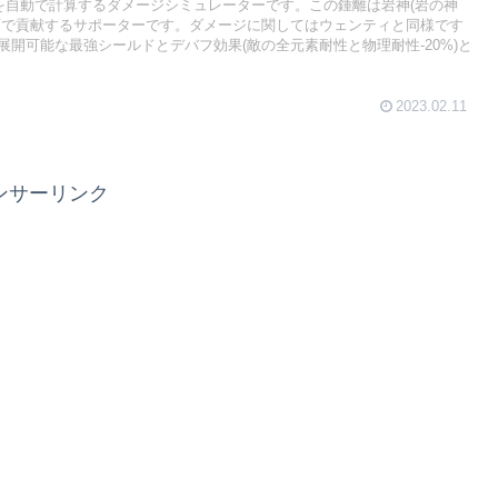
ジを自動で計算するダメージシミュレーターです。この鍾離は岩神(岩の神
面で貢献するサポーターです。ダメージに関してはウェンティと同様です
開可能な最強シールドとデバフ効果(敵の全元素耐性と物理耐性-20%)と
2023.02.11
ンサーリンク