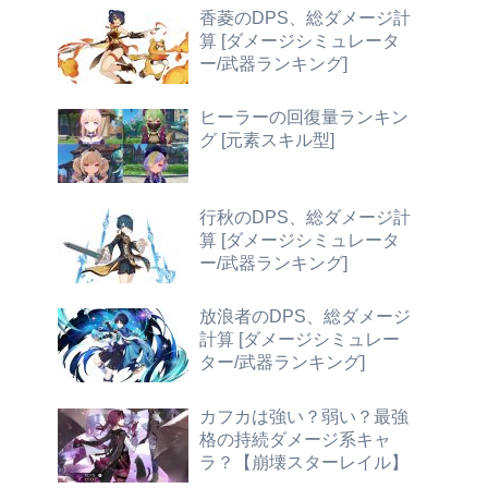
香菱のDPS、総ダメージ計
算 [ダメージシミュレータ
ー/武器ランキング]
ヒーラーの回復量ランキン
グ [元素スキル型]
行秋のDPS、総ダメージ計
算 [ダメージシミュレータ
ー/武器ランキング]
放浪者のDPS、総ダメージ
計算 [ダメージシミュレー
ター/武器ランキング]
カフカは強い？弱い？最強
格の持続ダメージ系キャ
ラ？【崩壊スターレイル】