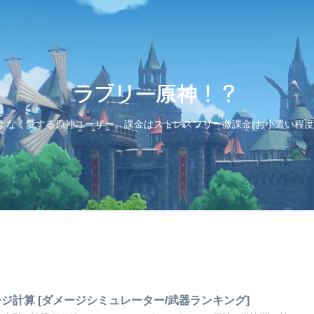
よなく愛する原神ユーザー。課金はストレスフリー微課金(お小遣い程度
ジ計算 [ダメージシミュレーター/武器ランキング]