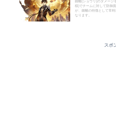
鍾離(ショウリ)のダメー
様)でチームに対して防御
が、鍾離の特徴として常時展
なります。
スポ