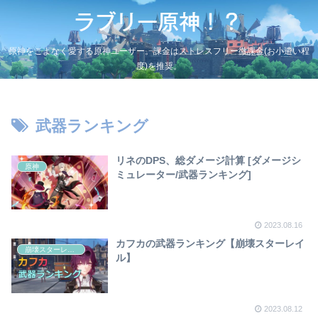
原神をこよなく愛する原神ユーザー。課金はストレスフリー微課金(お小遣い程
度)を推奨。
武器ランキング
リネのDPS、総ダメージ計算 [ダメージシ
原神
ミュレーター/武器ランキング]
2023.08.16
カフカの武器ランキング【崩壊スターレイ
崩壊スターレイル
ル】
2023.08.12