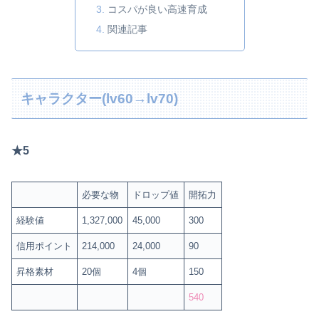
コスパが良い高速育成
関連記事
キャラクター(lv60→lv70)
★5
必要な物
ドロップ値
開拓力
経験値
1,327,000
45,000
300
信用ポイント
214,000
24,000
90
昇格素材
20個
4個
150
540