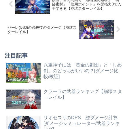
跡素材」「信用ポイント」を開拓力0で入
手できる【崩壊スターレイル】
ゼーレ(lv80)の必殺技のダメージ【崩壊ス
ターレイル】
注目記事
八重神子には「黄金の劇団」と「しめ
剣」のどっちがいいの？[ダメージ比
較/検証]
クラーラの武器ランキング【崩壊スタ
ーレイル】
リオセスリのDPS、総ダメージ計算
[ダメージシミュレーター/武器ランキ