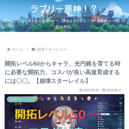
原神をこよなく愛する原神ユーザー。課金はストレスフリー微課金(お小遣い程
度)を推奨。
ホーム
崩壊スターレイル
開拓レベル50からキャラ、光円錐を育てる時
に必要な開拓力、コスパが良い高速育成する
には〇〇。【崩壊スターレイル】
2023.05.16
2023.05.17
崩壊スターレイル