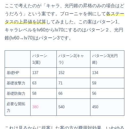
ここで考えたのが「キャラ、光円錐の昇格のみの場合はど
うだろう」という案です。ブローニャを例にして
各ステー
タスの上昇値を試算
してみました。この案はパターン1、
キャラレベルをlv60からlv70にするのはパターン２、光円
錐(lv60→lv70)はパターン3です。
パターン
パターン2(キャ
パターン3(光円
1(案)
ラ)
錐)
基礎HP
137
152
134
基礎攻撃力
63
71
59
基礎防御力
58
66
56
必要な開拓
380
540
450
力
これは見るからに提案した案の方が費用対効果、いわゆる