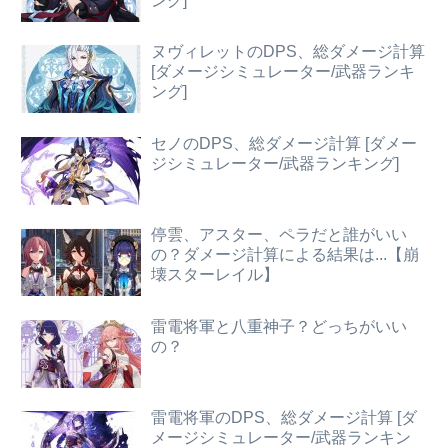
ング]
ヌヴィレットのDPS、総ダメージ計算
[ダメージシミュレーター/武器ランキ
ング]
セノのDPS、総ダメージ計算 [ダメー
ジシミュレーター/武器ランキング]
停雲、アスター、ペラだと誰がいい
の？ダメージ計算による結果は...【崩
壊スターレイル】
雷電将軍と八重神子？どっちがいい
の？
雷電将軍のDPS、総ダメージ計算 [ダ
メージシミュレーター/武器ランキン