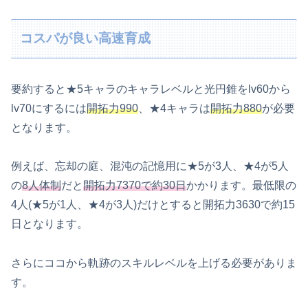
コスパが良い高速育成
要約すると★5キャラのキャラレベルと光円錐をlv60から
lv70にするには
開拓力990
、★4キャラは
開拓力880
が必要
となります。
例えば、忘却の庭、混沌の記憶用に★5が3人、★4が5人
の
8人体制
だと
開拓力7370で約3
0
日
かかります。最低限の
4人(★5が1人、★4が3人)だけとすると開拓力3630で約15
日となります。
さらにココから軌跡のスキルレベルを上げる必要がありま
す。