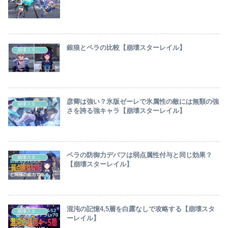
銀狼とペラの比較【崩壊スターレイル】
崩壊スターレイル
彦卿は強い？氷版ゼーレで氷属性の敵には無類の強
崩壊スターレイル
さを誇る強キャラ【崩壊スターレイル】
ペラの防御力デバフは弱点属性付与と同じ効果？
崩壊スターレイル
【崩壊スターレイル】
混沌の記憶4,5層を白露なしで攻略する【崩壊スタ
崩壊スターレイル
ーレイル】