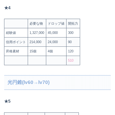
★4
必要な物
ドロップ値
開拓力
経験値
1,327,000
45,000
300
信用ポイント
214,000
24,000
90
昇格素材
15個
4個
120
510
光円錐(lv60→lv70)
★5