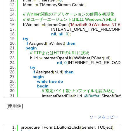
  html 
:=
''
;
  filesize 
:=
0
;
Mem
:=
TMemoryStream
.
Create
;
// WinInet関数のアプリケーションの使用を初期化
// ※ユーザーエージェントはIE11 Windows7(64bit)
  hWinInet 
:=
InternetOpen
(
'Mozilla/5.0 (Windows NT 6.1; WO
                          INTERNET_OPEN_TYPE_PRECONFIG
,
nil
,
nil
,
0
);
try
if
Assigned
(
hWinInet
)
then
begin
// FTPまたはHTTPのURLに接続
        hUrl 
:=
InternetOpenUrl
(
hWinInet
,
PChar
(
url
),
nil
,
0
,
INTERNET_FLAG_RELOAD
,
0
);
try
if
Assigned
(
hUrl
)
then
begin
while
true
do
begin
// 指定バイト数づつファイルを読み込む
InternetReadFile
(
hUrl
,
@Buffer
,
Sizeof
(
Buffer
),
// ファイルの終端でループを抜ける
[使用例]
if
ReadCount
=
0
then
Break
;
ソースをコピー
// 読み込んだファイル情報の格納
Filesize
:=
Filesize
+
ReadCount
;
procedure 
TForm1
.
Button1Click
(
Sender
:
TObject
);
Mem
.
Write
(
Buffer
,
ReadCount
);