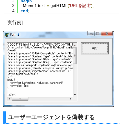
begin
end
;
Memo1
.
text 
:=
 getHTML
(
'URLを記述'
);
end
;
if
(
Mem
.
size
<>
0
)
then
begin
GetMem
(
p
,
Filesize
);
[実行例]
try
Mem
.
Position
:=
0
;
Mem
.
ReadBuffer
(
p
^,
Filesize
);
// UTF8をSjisに変換
// html :=Utf8NToSjis(pchar(p)) ;
                      html 
:=
 pchar
(
p
);
finally
FreeMem
(
p
);
end
;
end
;
end
;
finally
InternetCloseHandle
(
hUrl
);
end
;
end
;
finally
InternetCloseHandle
(
hWinInet
);
Mem
.
Free
;
end
;
ユーザーエージェントを偽装する
Result
:=
 html
;
end
;