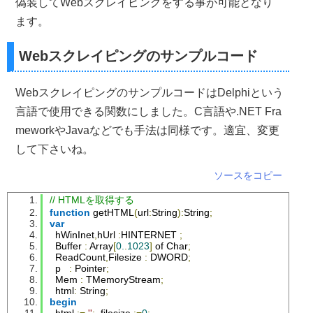
偽装してWebスクレイピングをする事が可能となり
ます。
Webスクレイピングのサンプルコード
WebスクレイピングのサンプルコードはDelphiという
言語で使用できる関数にしました。C言語や.NET Fra
meworkやJavaなどでも手法は同様です。適宜、変更
して下さいね。
ソースをコピー
// HTMLを取得する
function
 getHTML
(
url
:
String
):
String
;
var
  hWinInet
,
hUrl 
:
HINTERNET 
;
Buffer
:
Array
[
0.
.
1023
]
 of 
Char
;
ReadCount
,
Filesize
:
 DWORD
;
  p   
:
Pointer
;
Mem
:
TMemoryStream
;
  html
:
String
;
begin