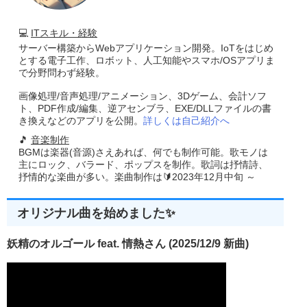
💻
ITスキル・経験
サーバー構築からWebアプリケーション開発。IoTをはじめ
とする電子工作、ロボット、人工知能やスマホ/OSアプリま
で分野問わず経験。
画像処理/音声処理/アニメーション、3Dゲーム、会計ソフ
ト、PDF作成/編集、逆アセンブラ、EXE/DLLファイルの書
き換えなどのアプリを公開。
詳しくは自己紹介へ
🎵
音楽制作
BGMは楽器(音源)さえあれば、何でも制作可能。歌モノは
主にロック、バラード、ポップスを制作。歌詞は抒情詩、
抒情的な楽曲が多い。楽曲制作は🔰2023年12月中旬 ～
オリジナル曲を始めました✨
妖精のオルゴール feat. 情熱さん (2025/12/9 新曲)