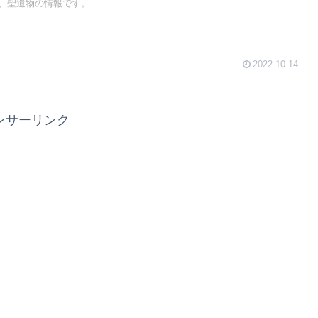
、聖遺物の情報です。
2022.10.14
ンサーリンク