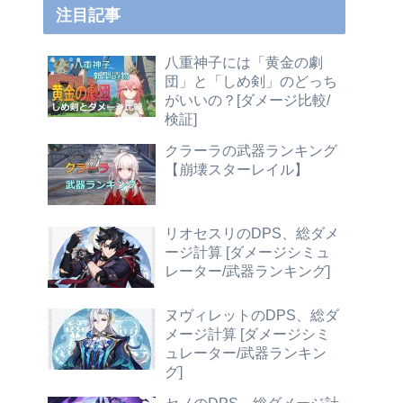
注目記事
八重神子には「黄金の劇
団」と「しめ剣」のどっち
がいいの？[ダメージ比較/
検証]
クラーラの武器ランキング
【崩壊スターレイル】
リオセスリのDPS、総ダメ
ージ計算 [ダメージシミュ
レーター/武器ランキング]
ヌヴィレットのDPS、総ダ
メージ計算 [ダメージシミ
ュレーター/武器ランキン
グ]