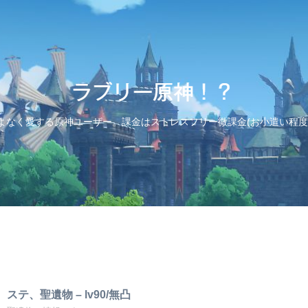
よなく愛する原神ユーザー。課金はストレスフリー微課金(お小遣い程度
ステ、聖遺物 – lv90/無凸