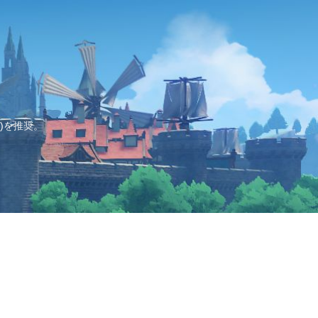
)を推奨。