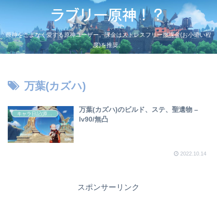
原神をこよなく愛する原神ユーザー。課金はストレスフリー微課金(お小遣い程
度)を推奨。
万葉(カズハ)
万葉(カズハ)のビルド、ステ、聖遺物 –
キャラ日記(原神)
lv90/無凸
2022.10.14
スポンサーリンク