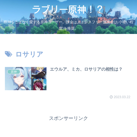
原神をこよなく愛する原神ユーザー。課金はストレスフリー微課金(お小遣い程
度)を推奨。
ロサリア
エウルア、ミカ、ロサリアの相性は？
原神
2023.03.22
スポンサーリンク