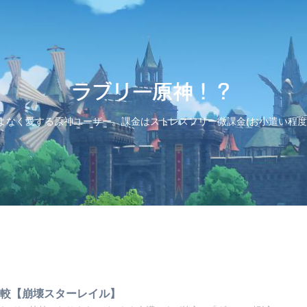
よなく愛する原神ユーザー。課金はストレスフリー微課金(お小遣い程度
比較【崩壊スターレイル】