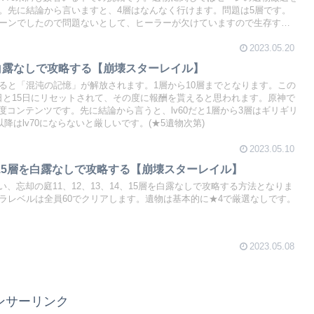
す。先に結論から言いますと、4層はなんなく行けます。問題は5層です。
ターンでしたので問題ないとして、ヒーラーが欠けていますので生存する
ります。
2023.05.20
層を白露なしで攻略する【崩壊スターレイル】
すると「混沌の記憶」が解放されます。1層から10層までとなります。この
日と15日にリセットされて、その度に報酬を貰えると思われます。原神で
コンテンツです。先に結論から言うと、lv60だと1層から3層はギリギリ
以降はlv70にならないと厳しいです。(★5遺物次第)
2023.05.10
,14,15層を白露なしで攻略する【崩壊スターレイル】
、忘却の庭11、12、13、14、15層を白露なしで攻略する方法となりま
ャラレベルは全員60でクリアします。遺物は基本的に★4で厳選なしです。
2023.05.08
ンサーリンク