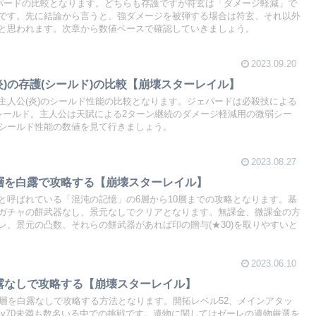
ェパードの比較となります。どちらも存護ですが符玄は「ダメージ軽減」で
です。先に結論から言うと、強ダメージを被弾する場合は符玄、それ以外
と思われます。次章から数値ベースで確認していきましょう。
2023.09.20
炎)の存護(シールド)の比較【崩壊スターレイル】
主人公(炎)のシールド性能の比較となります。ジェパードは必殺技による
シールド。主人公は天賦による2ターン継続のダメージ軽減用の微弱シー
シールド性能の数値を見て行きましょう。
2023.08.27
9,10層を白露で攻略する【崩壊スターレイル】
と呼ばれている「混沌の記憶」の6層から10層までの攻略となります。基
ガチャの餅武器なし、景元なしでクリアとなります。無課金、微課金の方
レ、景元の凸数、それらの餅武器があれば印の贈与(★30)を取りやすいと
2023.06.10
白露なしで攻略する【崩壊スターレイル】
5層を白露なしで攻略する方法となります。開拓レベル52、メインアタッ
lv70未満も数名いる中での挑戦です。遺物に関してはゼーレの遺物厳選を