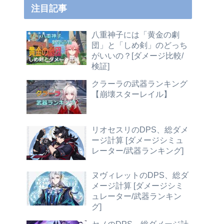
注目記事
八重神子には「黄金の劇
団」と「しめ剣」のどっち
がいいの？[ダメージ比較/
検証]
クラーラの武器ランキング
【崩壊スターレイル】
リオセスリのDPS、総ダメ
ージ計算 [ダメージシミュ
レーター/武器ランキング]
ヌヴィレットのDPS、総ダ
メージ計算 [ダメージシミ
ュレーター/武器ランキン
グ]