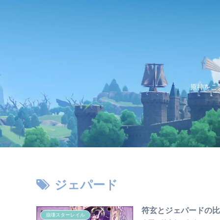
原神をこ
ジェパード
符玄とジェパードの
崩壊スターレイル