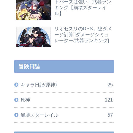
トパーズは強い！武器ラン
キング【崩壊スターレイ
ル】
リオセスリのDPS、総ダメ
ージ計算 [ダメージシミュ
レーター/武器ランキング]
冒険日誌
キャラ日記(原神)
25
原神
121
崩壊スターレイル
57