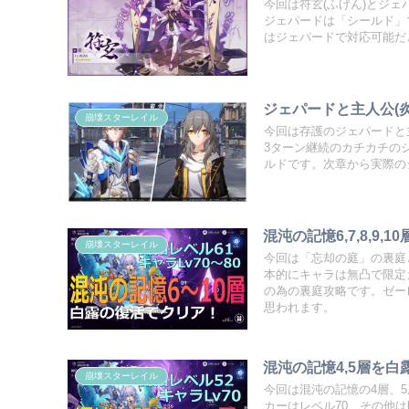
今回は符玄(ふげん)とジ
ジェパードは「シールド」
はジェパードで対応可能だ
ジェパードと主人公(
崩壊スターレイル
今回は存護のジェパードと
3ターン継続のカチカチの
ルドです。次章から実際の
混沌の記憶6,7,8,
崩壊スターレイル
今回は「忘却の庭」の裏庭
本的にキャラは無凸で限定
の為の裏庭攻略です。ゼー
思われます。
混沌の記憶4,5層を
崩壊スターレイル
今回は混沌の記憶の4層、
カーはレベル70、その他は