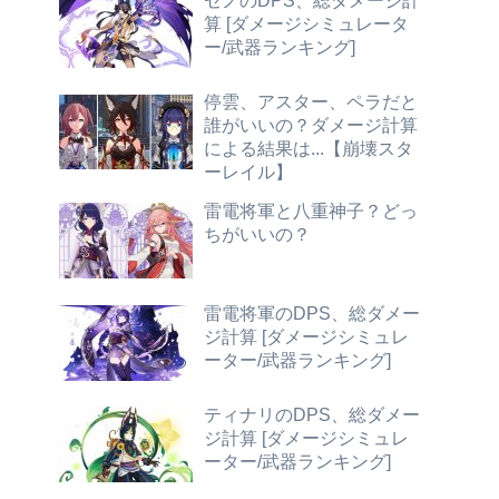
セノのDPS、総ダメージ計
算 [ダメージシミュレータ
ー/武器ランキング]
停雲、アスター、ペラだと
誰がいいの？ダメージ計算
による結果は...【崩壊スタ
ーレイル】
雷電将軍と八重神子？どっ
ちがいいの？
雷電将軍のDPS、総ダメー
ジ計算 [ダメージシミュレ
ーター/武器ランキング]
ティナリのDPS、総ダメー
ジ計算 [ダメージシミュレ
ーター/武器ランキング]