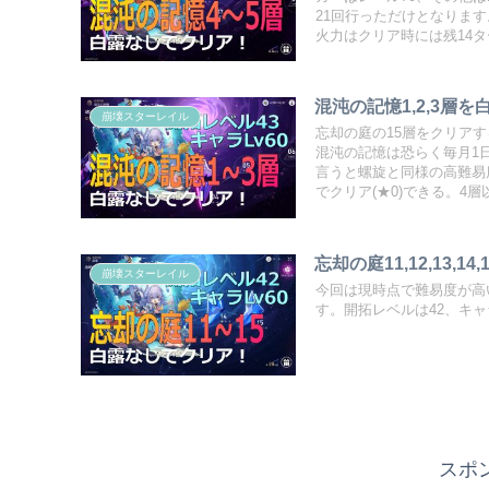
21回行っただけとなりま
火力はクリア時には残14
事がかなり厳しい戦いとな
混沌の記憶1,2,3
崩壊スターレイル
忘却の庭の15層をクリア
混沌の記憶は恐らく毎月1
言うと螺旋と同様の高難易度
でクリア(★0)できる。4層
忘却の庭11,12,13
崩壊スターレイル
今回は現時点で難易度が高い
す。開拓レベルは42、キ
スポ