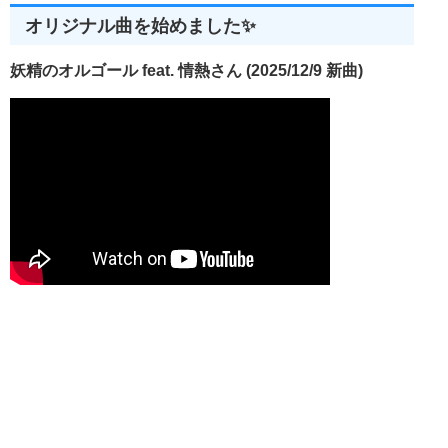
      procedure 
CreateBitmapPalette
(
Stream
:
TStream
;
PalS
function
CreateXorBitmap
(
Stream
:
TStream
;
BitsSize
オリジナル曲を始めました✨
function
CreateAndBitmap
(
Stream
:
TStream
;
MaskSi
function
AlphlaBlend32
(
hXor
,
hAnd
:
HBitmap
;
 R
,
G
,
B 
:
public
妖精のオルゴール feat. 情熱さん (2025/12/9 新曲)
      constructor 
Create
;
override
;
      destructor 
Destroy
;
override
;
      procedure 
LoadFromStream
(
Stream
:
TStream
);
overri
      procedure 
SaveToStream
(
Stream
:
TStream
);
override
    published
property
HostSpot
:
TPoint
  read 
FHostSpot
;
// 
property
IsIcon
:
Boolean
 read 
FIsIcon
;
// アイ
property
FileCount
:
Word
    read 
FFileCount
;
// フ
property
NotColor
:
Boolean
 read 
FNotColor
;
// 
property
UsesAlphlaBlend
:
Boolean
 read 
FUsesAlphl
property
BackColor
:
Dword
 read 
FBackColor
 write 
FB
property
Load24bitBitmap
:
Boolean
 read 
FLoad24bit
end
;
  type
TIconEx
=
class
(
TComponent
)
private
FStretchMode
:
Boolean
;
    procedure 
WriteIcon
(
Stream
:
TStream
;
Icon
:
 HICON
;
Wri
function
BytesPerScanline
(
PixelsPerScanline
,
BitsPerPi
    procedure 
CheckBool
(
Result
:
Bool
);
    procedure 
InitializeBitmapInfoHeader
(
Bitmap
:
 HBITMAP
;
function
InternalGetDIB
(
Bitmap
:
 HBITMAP
;
Palette
:
 HP