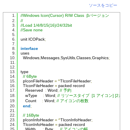
ソースをコピー
//Windows Icon(Cursor) R/W Class  βバージョン
//
//Load 1/4/8/15(16)/24/32bit
//Save none
unit 
ICOPack
;
interface
uses
Windows
,
Messages
,
SysUtils
,
Classes
,
Graphics
;
type
// 6Byte
  pIconFileHeader 
=
^
TIconFileHeader
;
TIconFileHeader
=
 packed record
Reserved
:
Word
;
// 予約
    wType     
:
Word
;
// リソースタイプ  [1 アイコン] [2カー
Count
:
Word
;
// アイコンの枚数
end
;
// 16Byte
  pIconInfoHeader 
=
^
TIconInfoHeader
;
TIconInfoHeader
=
 packed record
Width
:
Byte
;
// アイコンの幅