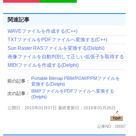
IconFileHeader
(
6Byte
)
-----------------------------
IconInfoHeader
(
16Byte
)
-----------------------------
関連記事
BitmapInfoHeader
(
40Byte
)
-----------------------------
カラーパレット
(可変)
WAVEファイルを作成する(C++)
-----------------------------
TXTファイルをPDFファイルへ変換する(C++)
カラーデータ
(可変)
-----------------------------
Sun Raster RASファイルを変換する(Delphi)
マスクデータ
(可変)
1bit
データ
ビットがセットさ
画像ファイルを自動判別して正しい拡張子を取得する
-----------------------------
MIDIファイルを作成する(Delphi)
透明色
...
透明フラグがある場合はその部分が透明になる
反転色
...
透明フラグがあり色が[白]の場合は反転色にな
Portable Bitmap PBM/PGM/PPMファイルを
前の記事：
1
/
4
/
8bit
...
カラーパレットあり
変換する(Delphi)
16bit
...
カラーパレットなし
32x32x32
    RGB
BMPファイルをPDFファイルへ変換する
次の記事：
24bit
...
カラーパレットなし
256x256x256
 RGB
(Delphi)
32bit
...
24bit
に
8bit
アルファを付加したもの
公開日：2015年01月07日 最終更新日：2016年01月26日
複数枚の画像がある場合はこのようになる。
-----------------------------
記事NO：00087
IconFileHeader
(
6Byte
)
-----------------------------