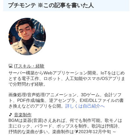
IconInfoHeader
(
16Byte
)
1
枚目
プチモンテ ※この記事を書いた人
-----------------------------
IconInfoHeader
(
16Byte
)
2
枚目
-----------------------------
IconInfoHeader
(
16Byte
)
・・・
-----------------------------
IconInfoHeader
(
16Byte
)
   N 
枚目
-----------------------------
この後に
BitmapInfoHeader
は続くのでファイルポインタ
}
💻
ITスキル・経験
サーバー構築からWebアプリケーション開発。IoTをはじめ
{
TIconImageEx
}
とする電子工作、ロボット、人工知能やスマホ/OSアプリま
Type
で分野問わず経験。
TIconImageEx
=
class
(
TBitmap
)
private
画像処理/音声処理/アニメーション、3Dゲーム、会計ソフ
PaletteData
:
TPaletteData
;
ト、PDF作成/編集、逆アセンブラ、EXE/DLLファイルの書
FUsesAlphlaBlend
:
Boolean
;
き換えなどのアプリを公開。
FLoad24bitBitmap
詳しくは自己紹介へ
:
Boolean
;
FBackColor
:
Dword
;
🎵
音楽制作
FHostSpot
:
TPoint
;
BGMは楽器(音源)さえあれば、何でも制作可能。歌モノは
FIsIcon
:
Boolean
;
主にロック、バラード、ポップスを制作。歌詞は抒情詩、
FNotColor
:
Boolean
;
FFileCount
:
Word
;
抒情的な楽曲が多い。楽曲制作は🔰2023年12月中旬 ～
function
SeachColorIndex
(
R
,
G
,
B 
:
Byte
):
Byte
;