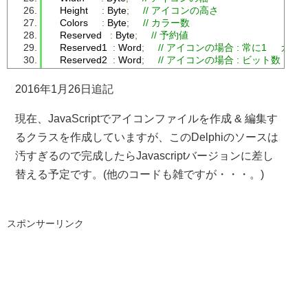
Height
:
Byte
;
// アイコンの高さ
Colors
:
Byte
;
// カラー数
Reserved
:
Byte
;
// 予約値
Reserved1
:
Word
;
// アイコンの場合 : 常に1     
Reserved2
:
Word
;
// アイコンの場合 : ビット数  カ
DIBSize
:
DWord
;
// BitmapInfoHeaderとピクセ
DIBOffset
:
DWord
;
// ファイルの先頭からBItmapInf
2016年1月26日追記
end
;
現在、JavaScriptでアイコンファイルを作成 & 編集す
 type
  pIconData 
=^
TIconData
;
るクラスを作成していますが、このDelphiのソースは
TIconData
=
packed record
IsIcon
:
Word
;
// リソースタイプ
汚すぎるので完成したらJavascriptバージョンに差し
Width
:
Byte
;
// 幅
替える予定です。(他のコードも雑ですが・・・。)
Height
:
Byte
;
// 高さ
Colors
:
Byte
;
// カラー数
BitCount
:
Byte
;
// ビット深度
HotSpot
:
TPoint
;
// カーソルの場合のみ有効
スポンサーリンク
   hBMP     
:
HBitmap
;
// ビットマップのハンドル
FileMem
:
Pointer
;
// ファイルアクセス用ポインタ
FileSize
:
Dword
;
// ファイルのサイズ
end
;
 type
 TRGBA
=
packed record