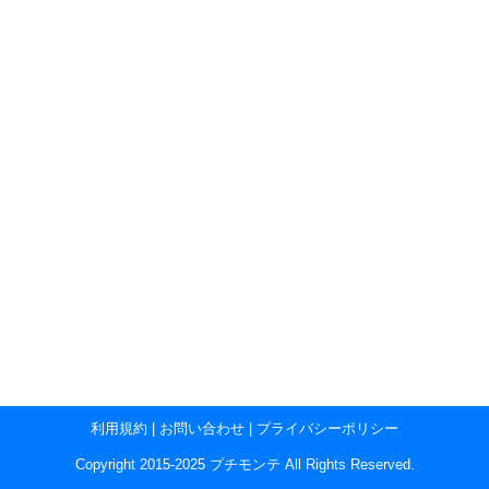
    procedure 
InternalGetDIBSizesA
(
Bitmap
:
 HBITMAP
;
var
    procedure 
InvalidBitmap
;
    procedure 
WinError
;
protected
public
function
CreateIcon
(
ABitmap
:
TBitmap
):
TIcon
;
    procedure 
SaveToFileIcon16
(
AIcon
:
Ticon
;
Afile
:
string
);
    procedure 
SaveToFileIcon256
(
AIcon
:
Ticon
;
Afile
:
string
);
property
StretchMode
:
Boolean
 read 
FStretchMode
 wri
  published
end
;
implementation
////////
function
Set255
(
Value
:
Integer
)
:
Byte
;
begin
if
Value
>
255
then
begin
Result
:=
255
;
Exit
;
end
else
if
Value
<
0
then
利用規約
|
お問い合わせ
|
プライバシーポリシー
begin
Result
:=
0
;
Copyright 2015-2025 プチモンテ All Rights Reserved.
exit
;
end
;