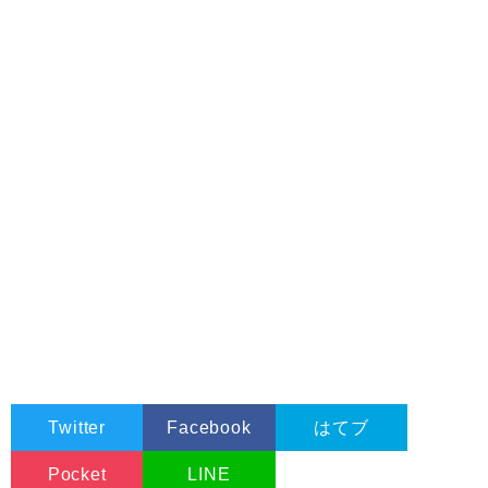
   B
,
G
,
R
,
A 
:
 BYTE
;
end
;
 TRGB
=
packed record
   B
,
G
,
R 
:
 BYTE
;
end
;
//24bit用ポインタ
 pRGB24 
=
^
TRGB24
;
 TRGB24 
=
 array
[
0.
.
0
]
 of TRGB
;
//32bit用ポインタ
 pRGB32    
=^
TRGB32
;
 TRGB32    
=
 array
[
0.
.
0
]
 of TRGBA
;
 type
TPaletteData
=
packed record
Count
:
Word
;
RGBs
:
 array 
[
0.
.
256
]
 of TRGB
;
end
;
{
Twitter
Facebook
はてブ
[アイコンファイルフォーマット概要]
Pocket
LINE
-----------------------------