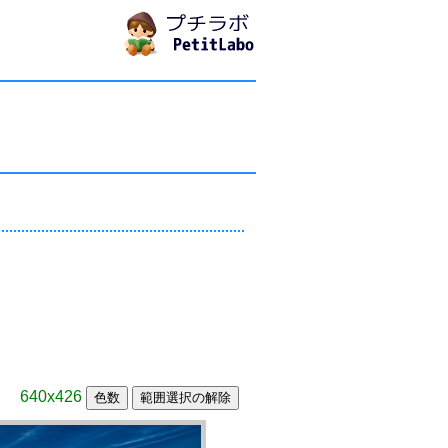
640x426
色数
範囲選択の解除