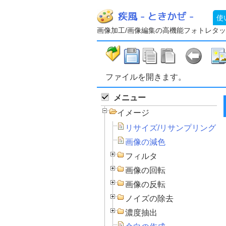
使
画像加工/画像編集の高機能フォトレタッ
ファイルを開きます。
メニュー
イメージ
リサイズ/リサンプリング
画像の減色
フィルタ
画像の回転
画像の反転
ノイズの除去
濃度抽出