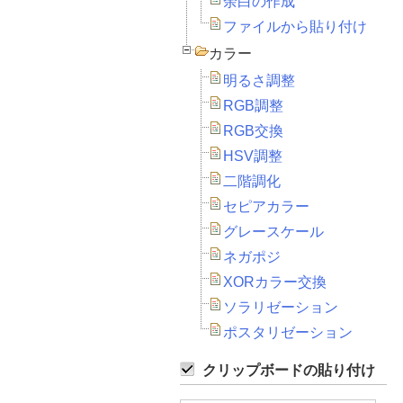
余白の作成
ファイルから貼り付け
カラー
明るさ調整
RGB調整
RGB交換
HSV調整
二階調化
セピアカラー
グレースケール
ネガポジ
XORカラー交換
ソラリゼーション
ポスタリゼーション
クリップボードの貼り付け