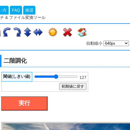
い方
FAQ
推奨
チ & ファイル変換ツール
自動縮小
二階調化
閾値(しきい値)
127
初期値に戻す