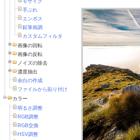
モザイク
手ぶれ
エンボス
鉛筆画調
カスタムフィルタ
画像の回転
画像の反転
ノイズの除去
濃度抽出
余白の作成
ファイルから貼り付け
カラー
明るさ調整
RGB調整
RGB交換
HSV調整