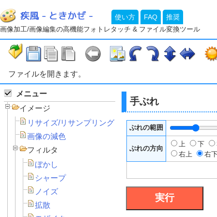
使い方
FAQ
推奨
画像加工/画像編集の高機能フォトレタッチ & ファイル変換ツール
ファイルを開きます。
メニュー
手ぶれ
イメージ
リサイズ/リサンプリング
ぶれの範囲
画像の減色
上
下
ぶれの方向
フィルタ
右上
右
ぼかし
シャープ
ノイズ
拡散