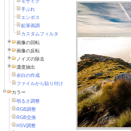
モザイク
手ぶれ
エンボス
鉛筆画調
カスタムフィルタ
画像の回転
画像の反転
ノイズの除去
濃度抽出
余白の作成
ファイルから貼り付け
カラー
明るさ調整
RGB調整
RGB交換
HSV調整