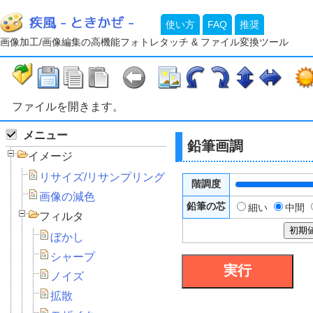
使い方
FAQ
推奨
画像加工/画像編集の高機能フォトレタッチ & ファイル変換ツール
ファイルを開きます。
メニュー
鉛筆画調
イメージ
リサイズ/リサンプリング
階調度
画像の減色
鉛筆の芯
細い
中間
フィルタ
初期
ぼかし
シャープ
ノイズ
拡散