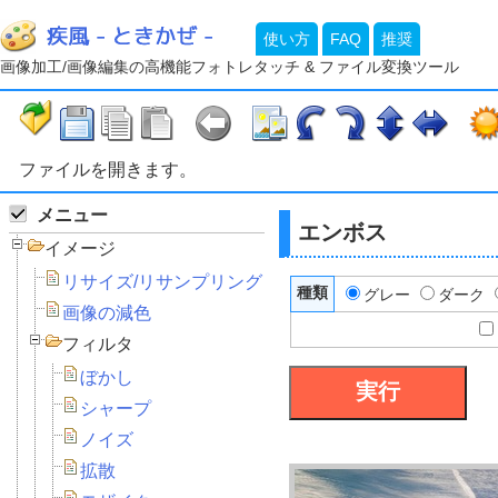
使い方
FAQ
推奨
画像加工/画像編集の高機能フォトレタッチ & ファイル変換ツール
ファイルを開きます。
メニュー
エンボス
イメージ
リサイズ/リサンプリング
種類
グレー
ダーク
画像の減色
フィルタ
ぼかし
シャープ
ノイズ
拡散