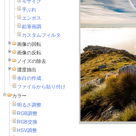
モザイク
手ぶれ
エンボス
鉛筆画調
カスタムフィルタ
画像の回転
画像の反転
ノイズの除去
濃度抽出
余白の作成
ファイルから貼り付け
カラー
明るさ調整
RGB調整
RGB交換
HSV調整