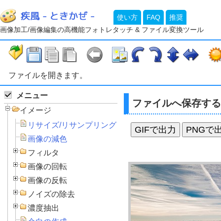
使い方
FAQ
推奨
画像加工/画像編集の高機能フォトレタッチ & ファイル変換ツール
ファイルを開きます。
メニュー
ファイルへ保存する
イメージ
リサイズ/リサンプリング
GIFで出力
PNGで
画像の減色
フィルタ
画像の回転
画像の反転
ノイズの除去
濃度抽出