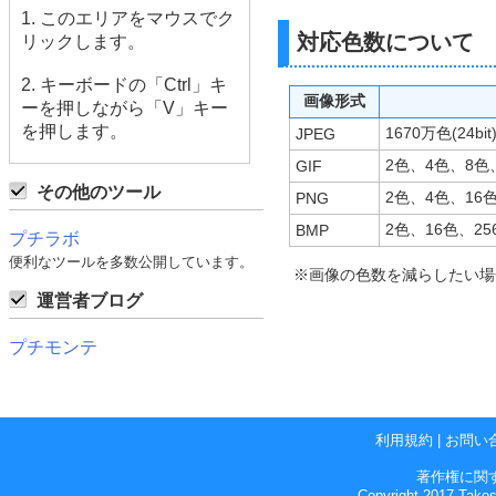
1. このエリアをマウスでク
対応色数について
リックします。
2. キーボードの「Ctrl」キ
画像形式
ーを押しながら「V」キー
を押します。
1670万色(24bit
JPEG
2色、4色、8色、
GIF
その他のツール
2色、4色、16色、
PNG
2色、16色、256色
BMP
プチラボ
便利なツールを多数公開しています。
※画像の色数を減らしたい場
運営者ブログ
プチモンテ
利用規約
|
お問い
著作権に関
Copyright 2017 Takes