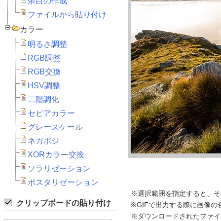
余白の作成
ファイルから貼り付け
カラー
明るさ調整
RGB調整
RGB交換
HSV調整
二階調化
セピアカラー
グレースケール
ネガポジ
XORカラー交換
ソラリゼーション
ポスタリゼーション
※選択範囲を指定すると、そ
クリップボードの貼り付け
※GIFで出力する際に画像の
※ダウンロードされたファイ