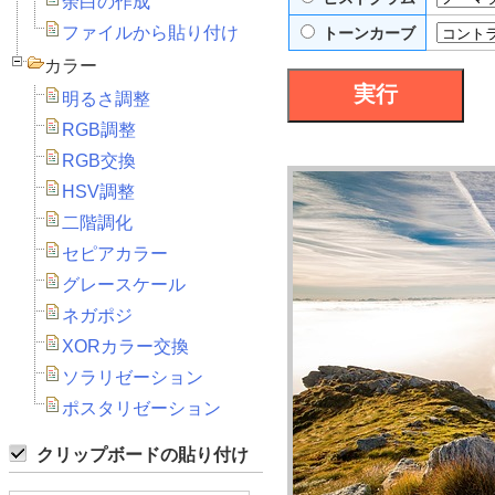
余白の作成
ファイルから貼り付け
トーンカーブ
カラー
明るさ調整
RGB調整
RGB交換
HSV調整
二階調化
セピアカラー
グレースケール
ネガポジ
XORカラー交換
ソラリゼーション
ポスタリゼーション
クリップボードの貼り付け