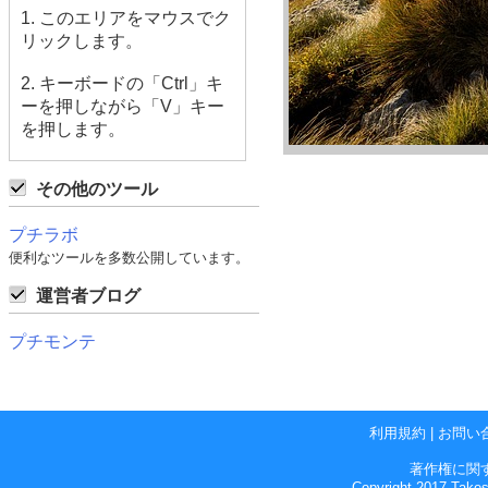
1. このエリアをマウスでク
リックします。
2. キーボードの「Ctrl」キ
ーを押しながら「V」キー
を押します。
その他のツール
プチラボ
便利なツールを多数公開しています。
運営者ブログ
プチモンテ
利用規約
|
お問い
著作権に関
Copyright 2017 Takes