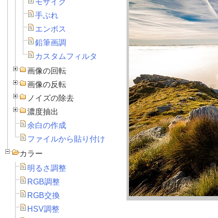
モザイク
手ぶれ
エンボス
鉛筆画調
カスタムフィルタ
画像の回転
画像の反転
ノイズの除去
濃度抽出
余白の作成
ファイルから貼り付け
カラー
明るさ調整
RGB調整
RGB交換
HSV調整