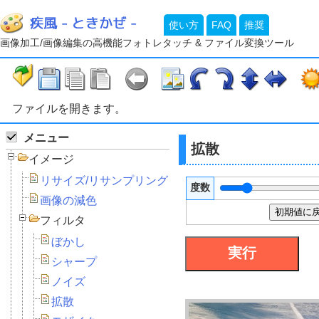
使い方
FAQ
推奨
画像加工/画像編集の高機能フォトレタッチ & ファイル変換ツール
ファイルを開きます。
メニュー
拡散
イメージ
リサイズ/リサンプリング
度数
画像の減色
初期値に
フィルタ
ぼかし
シャープ
ノイズ
拡散