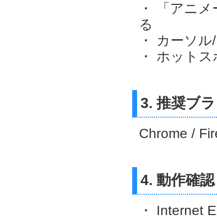
・ 「アニ
る
・ カーソ
・ ホットス
3. 推奨ブ
Chrome / 
4. 動作確認
・ Internet E