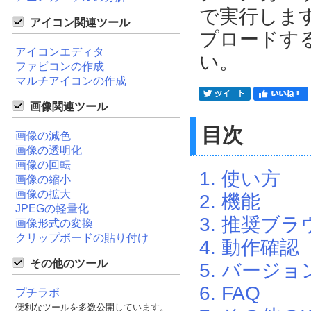
で実行しま
アイコン関連ツール
プロードす
アイコンエディタ
い。
ファビコンの作成
マルチアイコンの作成
画像関連ツール
目次
画像の減色
画像の透明化
画像の回転
1. 使い方
画像の縮小
画像の拡大
2. 機能
JPEGの軽量化
3. 推奨ブラ
画像形式の変換
クリップボードの貼り付け
4. 動作確認
その他のツール
5. バージョ
6. FAQ
プチラボ
便利なツールを多数公開しています。