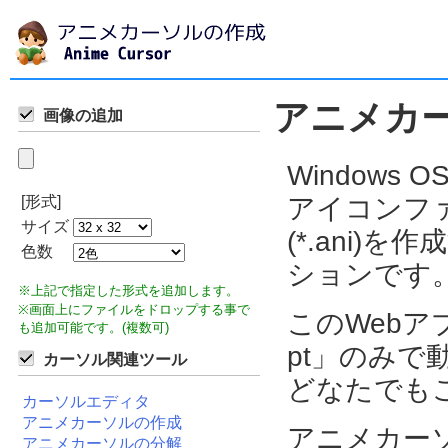
アニメカ
画像の追加
Window
[形式]
アイコンフ
サイズ
(*.ani
色数
ションです
※上記で指定した形式を追加します。
※画面上にファイルをドロップする事で
このWebアプ
も追加可能です。(複数可)
pt」のみ
カーソル関連ツール
どなたでも
カーソルエディタ
アニメカーソルの作成
アニメカー
アニメカーソルの分解