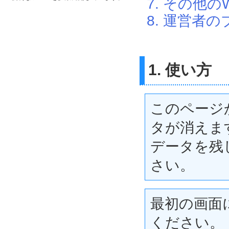
7. その他
8. 運営者
1. 使い方
このページ
タが消えま
データを残
さい。
最初の画面
ください。