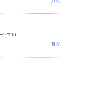
[目次]
ーソフト)
[目次]