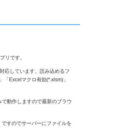
アプリです。
にも対応しています。読み込めるフ
sx)」「Excelマクロ有効(*.xlsm)」
t」のみで動作しますので最新のブラウ
。ですのでサーバーにファイルを