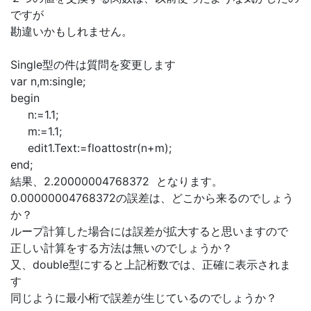
ですが
勘違いかもしれません。
Single型の件は質問を変更します
var n,m:single;
begin
n:=1.1;
m:=1.1;
edit1.Text:=floattostr(n+m);
end;
結果、2.20000004768372 となります。
0.00000004768372の誤差は、どこから来るのでしょう
か？
ループ計算した場合には誤差が拡大すると思いますので
正しい計算をする方法は無いのでしょうか？
又、double型にすると上記桁数では、正確に表示されま
す
同じように最小桁で誤差が生じているのでしょうか？