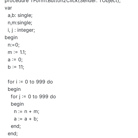
procedure TForm1.Button2Click(Sender: TObject);
var
a,b: single;
n,m:single;
i, j : integer;
begin
n:=0;
m := 1.1;
a := 0;
b := 11;
for i := 0 to 999 do
begin
for j := 0 to 999 do
begin
n := n + m;
a := a + b;
end;
end;