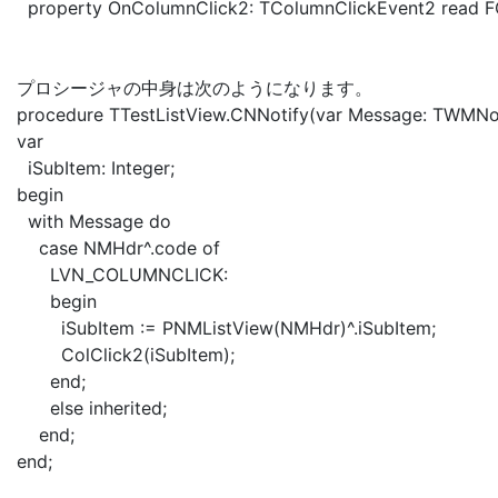
property OnColumnClick2: TColumnClickEvent2 read F
プロシージャの中身は次のようになります。
procedure TTestListView.CNNotify(var Message: TWMNot
var
iSubItem: Integer;
begin
with Message do
case NMHdr^.code of
LVN_COLUMNCLICK:
begin
iSubItem := PNMListView(NMHdr)^.iSubItem;
ColClick2(iSubItem);
end;
else inherited;
end;
end;