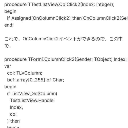
procedure TTestListView.ColClick2(Index: Integer);
begin
if Assigned(OnColumnClick2) then OnColumnClick2(Self,
end;
これで、OnColumnClick2イベントができるので、この中
で、
procedure TForm1.ColumnClick2(Sender: TObject; Index: 
var
col: TLVColumn;
buf: array[0..255] of Char;
begin
if ListView_GetColumn(
TestListView.Handle,
Index,
col
) then
begin