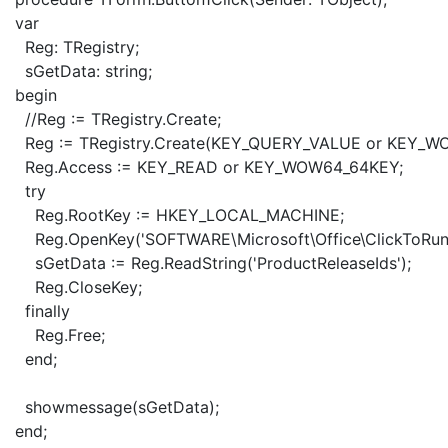
var
Reg: TRegistry;
sGetData: string;
begin
//Reg := TRegistry.Create;
Reg := TRegistry.Create(KEY_QUERY_VALUE or KEY_W
Reg.Access := KEY_READ or KEY_WOW64_64KEY;
try
Reg.RootKey := HKEY_LOCAL_MACHINE;
Reg.OpenKey('SOFTWARE\Microsoft\Office\ClickToRun\Co
sGetData := Reg.ReadString('ProductReleaseIds');
Reg.CloseKey;
finally
Reg.Free;
end;
showmessage(sGetData);
end;