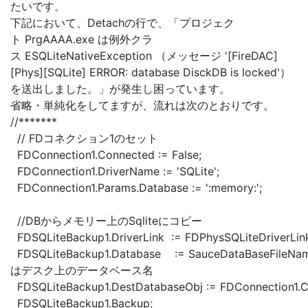
たいです。
下記において、Detachの行で、「プロジェク
ト PrgAAAA.exe は例外クラ
ス ESQLiteNativeException （メッセージ '[FireDAC]
[Phys][SQLite] ERROR: database DisckDB is locked'）
を送出しました。」が発生し困っています。
省略・単純化をしてますが、流れは次のとおりです。
//*******
// FDコネクション1のセット
FDConnection1.Connected := False;
FDConnection1.DriverName := 'SQLite';
FDConnection1.Params.Database := ':memory:';
//DBからメモリー上のSqliteにコピー
FDSQLiteBackup1.DriverLink := FDPhysSQLiteDriverLink
FDSQLiteBackup1.Database := SauceDataBaseFileName
はデスク上のデータベース名
FDSQLiteBackup1.DestDatabaseObj := FDConnection1.Cl
FDSQLiteBackup1.Backup;