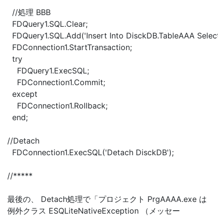
//処理 BBB
FDQuery1.SQL.Clear;
FDQuery1.SQL.Add('Insert Into DisckDB.TableAAA Select
FDConnection1.StartTransaction;
try
FDQuery1.ExecSQL;
FDConnection1.Commit;
except
FDConnection1.Rollback;
end;
//Detach
FDConnection1.ExecSQL('Detach DisckDB');
//*****
最後の、 Detach処理で「プロジェクト PrgAAAA.exe は
例外クラス ESQLiteNativeException （メッセー