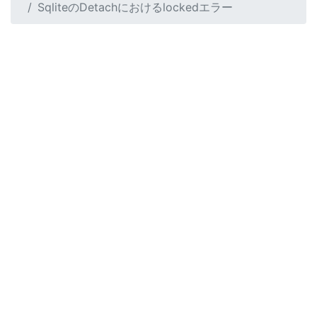
SqliteのDetachにおけるlockedエラー