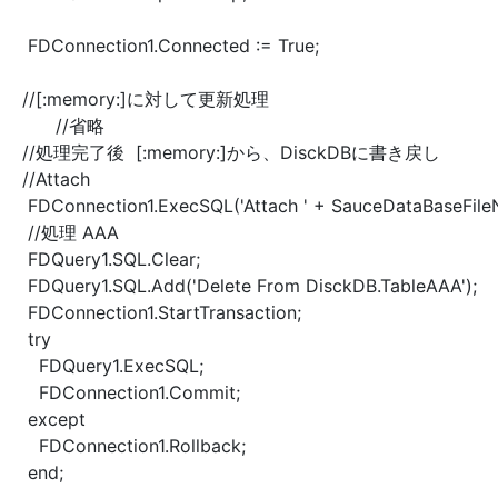
FDConnection1.Connected := True;
//[:memory:]に対して更新処理
//省略
//処理完了後 [:memory:]から、DisckDBに書き戻し
//Attach
FDConnection1.ExecSQL('Attach ' + SauceDataBaseFileN
//処理 AAA
FDQuery1.SQL.Clear;
FDQuery1.SQL.Add('Delete From DisckDB.TableAAA');
FDConnection1.StartTransaction;
try
FDQuery1.ExecSQL;
FDConnection1.Commit;
except
FDConnection1.Rollback;
end;