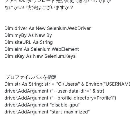
ファイルのダウンロード先が変更できないのですが
なにかいい方法はございますか？
Dim driver As New Selenium.WebDriver
Dim myBy As New By
Dim siteURL As String
Dim elm As Selenium.WebElement
Dim sKey As New Selenium.Keys
'プロファイルパスを指定
Dim str As String: str = "C:\Users\" & Environ("USERNA
driver.AddArgument ("--user-data-dir=" & str)
driver.AddArgument ("--profile-directory=Profile1")
driver.AddArgument "disable-gpu"
driver.AddArgument "start-maximized"