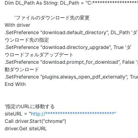
Dim DL_Path As String: DL_Path = "C:******************
'ファイルのダウンロード先の変更
With driver
.SetPreference "download.default_directory", DL_Path 'ダ
ウンロード先の指定
.SetPreference "download.directory_upgrade", True 'ダ
ウロードフォルダアップデート
.SetPreference "download.prompt_for_download", False 
動ダウンロード
.SetPreference "plugins.always_open_pdf_externally", Tru
End With
'指定のURLに移動する
siteURL = "
http://****************************"
Call driver.Start("chrome")
driver.Get siteURL