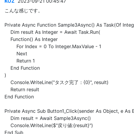
KOZ
2023-09-21 00:45:47
こんな感じです。
Private Async Function Sample3Async() As Task(Of Integ
Dim result As Integer = Await Task.Run(
Function() As Integer
For Index = 0 To Integer.MaxValue - 1
Next
Return 1
End Function
)
Console.WriteLine("タスク完了：{0}", result)
Return result
End Function
Private Async Sub Button1_Click(sender As Object, e As 
Dim result = Await Sample3Async()
Console.WriteLine($"戻り値:{result}")
End Sub