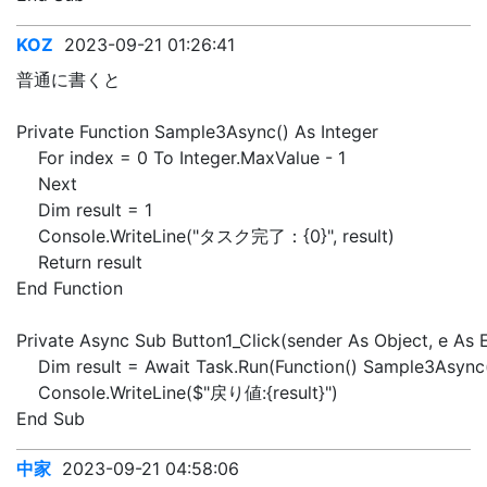
KOZ
2023-09-21 01:26:41
普通に書くと
Private Function Sample3Async() As Integer
For index = 0 To Integer.MaxValue - 1
Next
Dim result = 1
Console.WriteLine("タスク完了：{0}", result)
Return result
End Function
Private Async Sub Button1_Click(sender As Object, e As 
Dim result = Await Task.Run(Function() Sample3Async(
Console.WriteLine($"戻り値:{result}")
End Sub
中家
2023-09-21 04:58:06