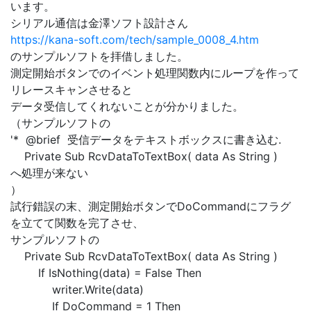
います。
シリアル通信は金澤ソフト設計さん
https://kana-soft.com/tech/sample_0008_4.htm
のサンプルソフトを拝借しました。
測定開始ボタンでのイベント処理関数内にループを作って
リレースキャンさせると
データ受信してくれないことが分かりました。
（サンプルソフトの
'* @brief 受信データをテキストボックスに書き込む.
Private Sub RcvDataToTextBox( data As String )
へ処理が来ない
）
試行錯誤の末、測定開始ボタンでDoCommandにフラグ
を立てて関数を完了させ、
サンプルソフトの
Private Sub RcvDataToTextBox( data As String )
If IsNothing(data) = False Then
writer.Write(data)
If DoCommand = 1 Then