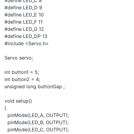
#define LED_C 8
#define LED_D 9
#define LED_E 10
#define LED_F 11
#define LED_G 12
#define LED_DP 13
#include <Servo.h>
Servo servo;
int button1 = 5;
int button2 = 4;
unsigned long buttonGap ;
void setup()
{
pinMode(LED_A, OUTPUT);
pinMode(LED_B, OUTPUT);
pinMode(LED_C, OUTPUT);