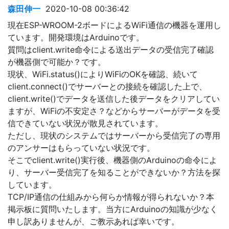
森田伸一
2020-10-08 00:36:42
現在ESP-WROOM-2ボードによるWiFi通信の機器を運用し
ています。開発環境はArduinoです。
質問はclient.write命令による送出データの受信完了確認
が機器側で可能か？です。
現状、WiFi.status()によりWiFiのOKを確認、続いて
client.connect()でサーバーとの接続を確認した上で、
client.write()でデータを送信した後データをクリアしてい
ますが、WiFiの不安定さ？などからサーバーがデータを受
信できていない状況が散見されています。
ただし、現状のシステムではサーバーから受信完了の専用
のアンサーはもらっていない状況です。
そこでclient.write()実行後、機器側のArduinoの命令によ
り、サーバー受信完了を知ることができないか？方法を探
しています。
TCP/IP通信の仕組みから何らか情報が得られないか？本
掲示板に質問いたします。当方にArduinoの知識が少なく
申し訳ありませんが、ご教示あれば幸いです。