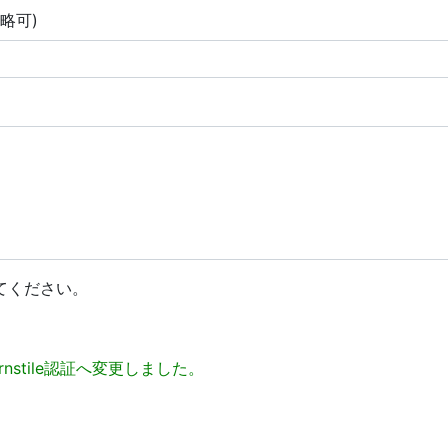
省略可)
てください。
 Turnstile認証へ変更しました。