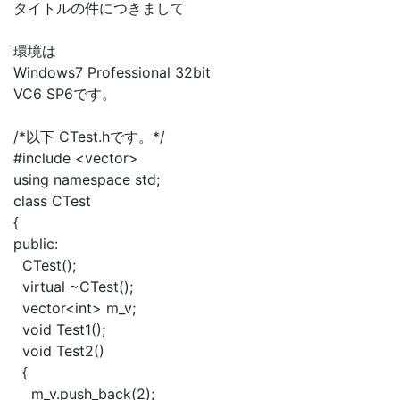
タイトルの件につきまして
環境は
Windows7 Professional 32bit
VC6 SP6です。
/*以下 CTest.hです。*/
#include <vector>
using namespace std;
class CTest
{
public:
CTest();
virtual ~CTest();
vector<int> m_v;
void Test1();
void Test2()
{
m_v.push_back(2);