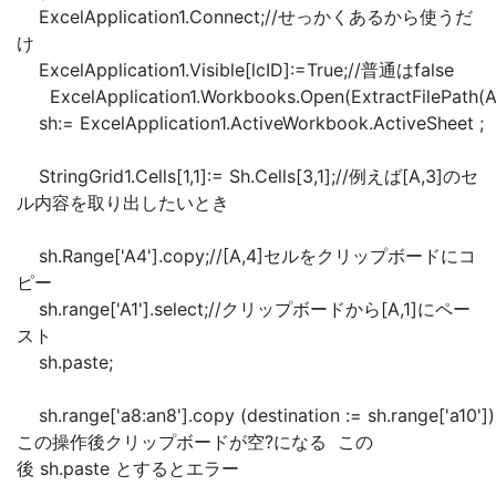
ExcelApplication1.Connect;//せっかくあるから使うだ
け
ExcelApplication1.Visible[lcID]:=True;//普通はfalse
ExcelApplication1.Workbooks.Open(ExtractFilePath(
sh:= ExcelApplication1.ActiveWorkbook.ActiveSheet ;
StringGrid1.Cells[1,1]:= Sh.Cells[3,1];//例えば[A,3]のセ
ル内容を取り出したいとき
sh.Range['A4'].copy;//[A,4]セルをクリップボードにコ
ピー
sh.range['A1'].select;//クリップボードから[A,1]にペー
スト
sh.paste;
sh.range['a8:an8'].copy (destination := sh.range['a10']);
この操作後クリップボードが空?になる この
後 sh.paste とするとエラー