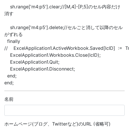
sh.range['m4:p5'].clear;//[M,4]-[P,5]のセル内容だけ
消す
sh.range['m4:p5'].delete;//セルごと消して以降のセル
がずれる
finally
// ExcelApplication1.ActiveWorkbook.Saved[lcID] := Tr
ExcelApplication1.Workbooks.Close(lcID);
ExcelApplication1.Quit;
ExcelApplication1.Disconnect;
end;
end;
名前
ホームページ(ブログ、Twitterなど)のURL (省略可)