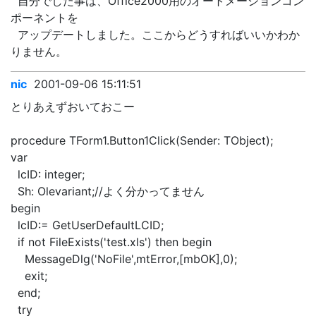
自分でした事は、Office2000用のオートメーションコン
ポーネントを
アップデートしました。ここからどうすればいいかわか
りません。
nic
2001-09-06 15:11:51
とりあえずおいておこー
procedure TForm1.Button1Click(Sender: TObject);
var
lcID: integer;
Sh: Olevariant;//よく分かってません
begin
lcID:= GetUserDefaultLCID;
if not FileExists('test.xls') then begin
MessageDlg('NoFile',mtError,[mbOK],0);
exit;
end;
try