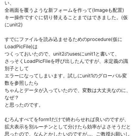
い、
全画面を覆うような新フォームを作って(Imageも配置)
キー操作ですぐに切り替えることまではできました。(仮
にunit2)
すでにファイルを読み込ませるためのprocedure(仮に
LoadPicFile)は
つくっておいたので、unit2のusesにunit1と書いて、
さっそくLoadPicFileを呼び出したんですが、未定義の識
別子として
エラーになってしまいます。試しにunit1のグローバル変
数を参照したら
ちゃんとデータが入っていたので、変数は大丈夫なのに、
なぜ？
と思ったのです。
むろんすべてをform1だけで終わらせれば良いのですが、
拡大表示を別ルーチンとして分けたら効率がよさそうだと
思ったので、なんとかしたいのですが…、ご教授お願いし