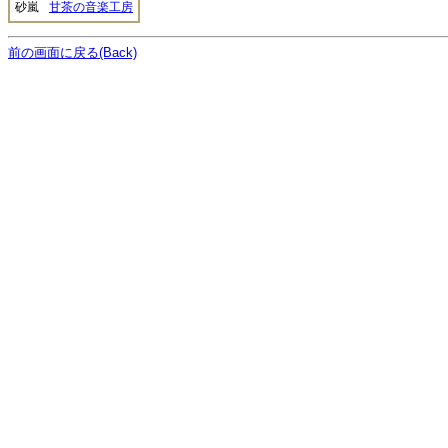
砂嵐
甘茶の音楽工房
前の画面に戻る(Back)