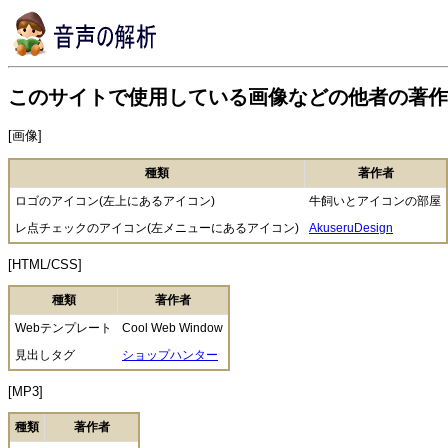
このサイトで使用している画像などの他者の著作
[画像]
種類
著作者
ロゴのアイコン(左上にあるアイコン)
牛飼いとアイコンの部屋
レ点チェックのアイコン(左メニューにあるアイコン)
AkuseruDesign
[HTML/CSS]
種類
著作者
Webテンプレート
Cool Web Window
見出しタグ
ショップハンター
[MP3]
種類
著作者