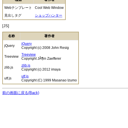
Webテンプレート
Cool Web Window
見出しタグ
ショップハンター
[JS]
名称
著作者
jQuery
jQuery
Copyright (c) 2008 John Resig
Treeview
Treeview
Copyright JÃ¶rn Zaefferer
zlib.js
zlib.js
Copyright (c) 2012 imaya
utf.js
utf.js
Copyright (C) 1999 Masanao Izumo
前の画面に戻る(Back)