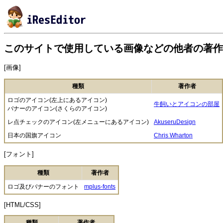
このサイトで使用している画像などの他者の著作
[画像]
種類
著作者
ロゴのアイコン(左上にあるアイコン)
牛飼いとアイコンの部屋
バナーのアイコン(さくらのアイコン)
レ点チェックのアイコン(左メニューにあるアイコン)
AkuseruDesign
日本の国旗アイコン
Chris Wharton
[フォント]
種類
著作者
ロゴ及びバナーのフォント
mplus-fonts
[HTML/CSS]
種類
著作者