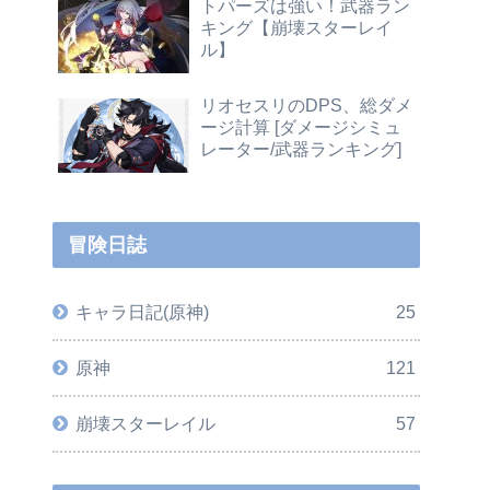
トパーズは強い！武器ラン
キング【崩壊スターレイ
ル】
リオセスリのDPS、総ダメ
ージ計算 [ダメージシミュ
レーター/武器ランキング]
冒険日誌
キャラ日記(原神)
25
原神
121
崩壊スターレイル
57