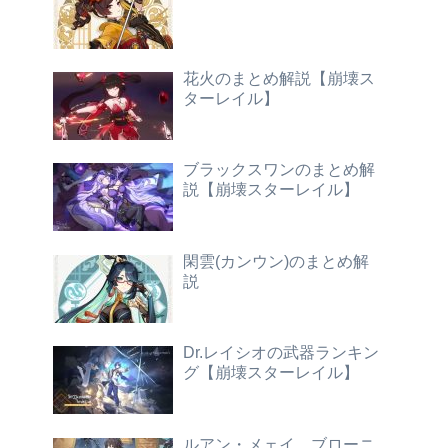
花火のまとめ解説【崩壊ス
ターレイル】
ブラックスワンのまとめ解
説【崩壊スターレイル】
閑雲(カンウン)のまとめ解
説
Dr.レイシオの武器ランキン
グ【崩壊スターレイル】
ルアン・メェイ、ブローニ