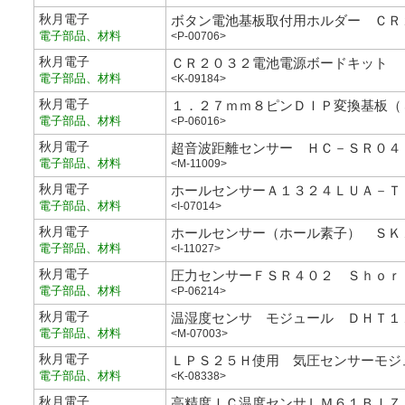
秋月電子
ボタン電池基板取付用ホルダー ＣＲ
電子部品、材料
<P-00706>
秋月電子
ＣＲ２０３２電池電源ボードキット
電子部品、材料
<K-09184>
秋月電子
１．２７ｍｍ８ピンＤＩＰ変換基板（
電子部品、材料
<P-06016>
秋月電子
超音波距離センサー ＨＣ－ＳＲ０４
電子部品、材料
<M-11009>
秋月電子
ホールセンサーＡ１３２４ＬＵＡ－Ｔ
電子部品、材料
<I-07014>
秋月電子
ホールセンサー（ホール素子） ＳＫ
電子部品、材料
<I-11027>
秋月電子
圧力センサーＦＳＲ４０２ Ｓｈｏｒ
電子部品、材料
<P-06214>
秋月電子
温湿度センサ モジュール ＤＨＴ１
電子部品、材料
<M-07003>
秋月電子
ＬＰＳ２５Ｈ使用 気圧センサーモジ
電子部品、材料
<K-08338>
秋月電子
高精度ＩＣ温度センサＬＭ６１ＢＩＺ