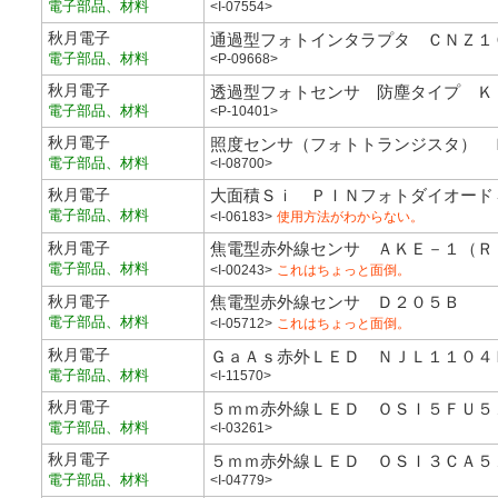
電子部品、材料
<I-07554>
秋月電子
通過型フォトインタラプタ ＣＮＺ１
電子部品、材料
<P-09668>
秋月電子
透過型フォトセンサ 防塵タイプ Ｋ
電子部品、材料
<P-10401>
秋月電子
照度センサ（フォトトランジスタ） 
電子部品、材料
<I-08700>
秋月電子
大面積Ｓｉ ＰＩＮフォトダイオード
電子部品、材料
<I-06183>
使用方法がわからない。
秋月電子
焦電型赤外線センサ ＡＫＥ－１（Ｒ
電子部品、材料
<I-00243>
これはちょっと面倒。
秋月電子
焦電型赤外線センサ Ｄ２０５Ｂ
電子部品、材料
<I-05712>
これはちょっと面倒。
秋月電子
ＧａＡｓ赤外ＬＥＤ ＮＪＬ１１０４
電子部品、材料
<I-11570>
秋月電子
５ｍｍ赤外線ＬＥＤ ＯＳＩ５ＦＵ５
電子部品、材料
<I-03261>
秋月電子
５ｍｍ赤外線ＬＥＤ ＯＳＩ３ＣＡ５
電子部品、材料
<I-04779>