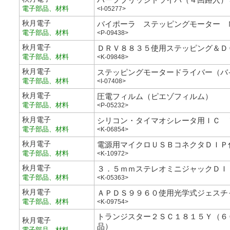
電子部品、材料
<I-05277>
秋月電子
バイポーラ ステッピングモーター 
電子部品、材料
<P-09438>
秋月電子
ＤＲＶ８８３５使用ステッピング＆Ｄ
電子部品、材料
<K-09848>
秋月電子
ステッピングモータードライバー（バ
電子部品、材料
<I-07408>
秋月電子
圧電フィルム（ピエゾフィルム）
電子部品、材料
<P-05232>
秋月電子
シリコン・タイマオシレータ用ＩＣ 
電子部品、材料
<K-06854>
秋月電子
電源用マイクロＵＳＢコネクタＤＩＰ
電子部品、材料
<K-10972>
秋月電子
３．５ｍｍステレオミニジャックＤＩ
電子部品、材料
<K-05363>
秋月電子
ＡＰＤＳ９９６０使用光学式ジェスチ
電子部品、材料
<K-09754>
トランジスター２ＳＣ１８１５Ｙ（６
秋月電子
品）
電子部品、材料