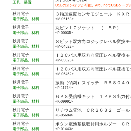
工具、装置
USBのオン/オフが可能。ArduinoでUSBケ
秋月電子
３軸加速度センサモジュール ＫＸＲ
電子部品、材料
<M-05153>
秋月電子
丸ピンＩＣソケット （ ８Ｐ）
電子部品、材料
<P-00035>
秋月電子
８ビット双方向ロジックレベル変換モ
電子部品、材料
<M-04522>
秋月電子
Ｉ２Ｃバス用双方向電圧レベル変換モ
電子部品、材料
<M-05825>
秋月電子
Ｉ２Ｃバス用双方向電圧レベル変換モ
電子部品、材料
<M-05452>
秋月電子
振動（傾斜）スイッチ ＲＢＳ０４０
電子部品、材料
<P-11714>
秋月電子
ＧＰＳ受信機キット １ＰＰＳ出力付
電子部品、材料
<K-09991>
秋月電子
リチウム電池 ＣＲ２０３２ ゴール
電子部品、材料
<B-05694>
秋月電子
ボタン電池基板取付用ホルダー ＣＲ
電子部品、材料
<P-01443>