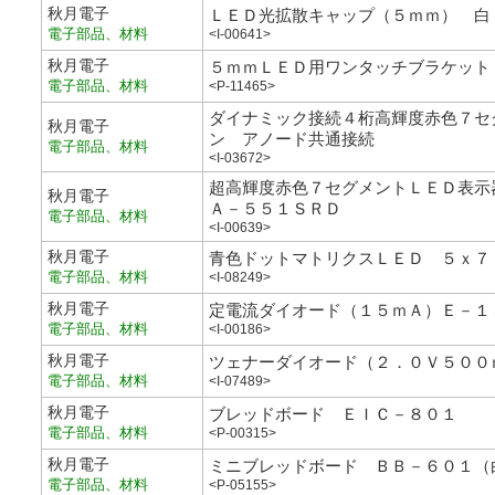
秋月電子
ＬＥＤ光拡散キャップ（５ｍｍ） 白
電子部品、材料
<I-00641>
秋月電子
５ｍｍＬＥＤ用ワンタッチブラケット
電子部品、材料
<P-11465>
ダイナミック接続４桁高輝度赤色７セ
秋月電子
ン アノード共通接続
電子部品、材料
<I-03672>
超高輝度赤色７セグメントＬＥＤ表
秋月電子
Ａ－５５１ＳＲＤ
電子部品、材料
<I-00639>
秋月電子
青色ドットマトリクスＬＥＤ ５ｘ７
電子部品、材料
<I-08249>
秋月電子
定電流ダイオード（１５ｍＡ）Ｅ－１
電子部品、材料
<I-00186>
秋月電子
ツェナーダイオード（２．０Ｖ５００
電子部品、材料
<I-07489>
秋月電子
ブレッドボード ＥＩＣ－８０１
電子部品、材料
<P-00315>
秋月電子
ミニブレッドボード ＢＢ－６０１（
電子部品、材料
<P-05155>