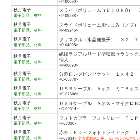
<P-00090>
秋月電子
スライドボリューム（Ｂ１０ｋΩ） 
電子部品、材料
<P-09238>
秋月電子
スライドボリューム用つまみ（ノブ）
電子部品、材料
<P-09246>
秋月電子
クリスタル（水晶発振子） ３２．７
電子部品、材料
<P-04005>
絶縁ラジアルリード型積層セラミック
秋月電子
個入
電子部品、材料
<P-08093>
秋月電子
分割ロングピンソケット １ｘ４２ 
電子部品、材料
<C-05779>
秋月電子
ＵＳＢケーブル Ａオス－ミニＢオス
電子部品、材料
<C-07606>
秋月電子
ＵＳＢケーブル Ａオス－マイクロＢ
電子部品、材料
<C-09314>
秋月電子
フォトカプラ フォトリレー ＴＬＰ
電子部品、材料
<I-07330>
秋月電子
赤外ＬＥＤ＋フォトトライアック Ｔ
電子部品、材料
<I-07634>
交流電源(AC)用。元から足が1本