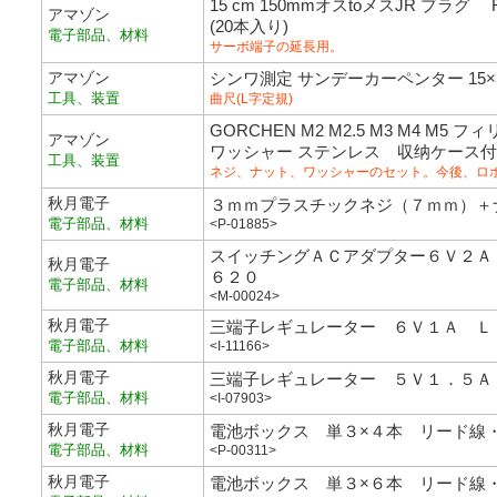
15 cm 150mmオスtoメスJR プ
アマゾン
(20本入り)
電子部品、材料
サーボ端子の延長用。
アマゾン
シンワ測定 サンデーカーペンター 15×30
工具、装置
曲尺(L字定規)
GORCHEN M2 M2.5 M3 M4 M
アマゾン
ワッシャー ステンレス 収纳ケース付き
工具、装置
ネジ、ナット、ワッシャーのセット。今後、ロ
秋月電子
３ｍｍプラスチックネジ（７ｍｍ）＋
電子部品、材料
<P-01885>
スイッチングＡＣアダプター６Ｖ２Ａ
秋月電子
６２０
電子部品、材料
<M-00024>
秋月電子
三端子レギュレーター ６Ｖ１Ａ Ｌ
電子部品、材料
<I-11166>
秋月電子
三端子レギュレーター ５Ｖ１．５Ａ
電子部品、材料
<I-07903>
秋月電子
電池ボックス 単３×４本 リード線
電子部品、材料
<P-00311>
秋月電子
電池ボックス 単３×６本 リード線