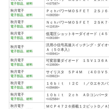
電子部品、材料
<I-07597>
秋月電子
ＰｃｈパワーＭＯＳＦＥＴ ２ＳＪ６
電子部品、材料
<I-08358>
秋月電子
ＮｃｈパワーＭＯＳＦＥＴ ２ＳＫ７
電子部品、材料
<I-11616>
秋月電子
低電圧ショットキーダイオード（４５
電子部品、材料
<I-06168>
汎用小信号高速スイッチング・ダイオ
秋月電子
Ａ（５０本入）
電子部品、材料
<I-00941>
秋月電子
可変容量ダイオード １ＳＶ１３６Ａ
電子部品、材料
<I-10606>
秋月電子
サイリスタ ５Ｐ４Ｍ （４００Ｖ５
電子部品、材料
<I-09923>
秋月電子
１６ｂｉｔ Ｉ２Ｃ Ｉ／Ｏエキスパ
電子部品、材料
<I-09486>
秋月電子
１０ｂｉｔ ２ｃｈ ＡＤコンバータ
電子部品、材料
<I-02584>
秋月電子
ＭＣＰ４７２６搭載１２ビットＤ／Ａ