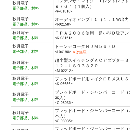
コンデンサ・マイク エレクトレット
秋月電子
９７６７（４個入）
電子部品、材料
<P-01810>
秋月電子
オーディオアンプＩＣ（１．１Ｗ出力
電子部品、材料
<I-02158>
秋月電子
ＴＰＡ２００６使用 超小型Ｄ級アン
電子部品、材料
<K-08161>
秋月電子
トーンデコーダＮＪＭ５６７Ｄ
電子部品、材料
<I-04190>
今は無理。
超小型スイッチングＡＣアダプター３
秋月電子
１２－ＵＳ０３３２０
電子部品、材料
<M-02212>
秋月電子
ブレッドボード用マイクロＢメスＵＳ
電子部品、材料
<K-06656>
ブレッドボード・ジャンパーコード（
秋月電子
本入）
電子部品、材料
<C-08936>
ブレッドボード・ジャンパーコード（
秋月電子
本入）
電子部品、材料
<C-08935>
ブレッドボード・ジャンパーコード（