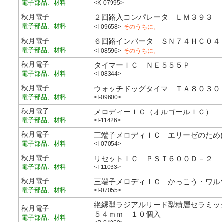
電子部品、材料
<K-07995>
秋月電子
２回路入コンパレータ ＬＭ３９３
電子部品、材料
<I-09658>
そのうちに。
秋月電子
６回路インバータ ＳＮ７４ＨＣ０４
電子部品、材料
<I-08596>
そのうちに。
秋月電子
タイマーＩＣ ＮＥ５５５Ｐ
電子部品、材料
<I-08344>
秋月電子
ウォッチドッグタイマ ＴＡ８０３０
電子部品、材料
<I-09600>
秋月電子
メロディーＩＣ（オルゴールＩＣ） 
電子部品、材料
<I-11426>
秋月電子
三端子メロディＩＣ エリーゼのため
電子部品、材料
<I-07054>
秋月電子
リセットＩＣ ＰＳＴ６００Ｄ－２
電子部品、材料
<I-11033>
秋月電子
三端子メロディＩＣ かっこう・ワル
電子部品、材料
<I-07055>
絶縁型ラジアルリード型積層セラミッ
秋月電子
５４ｍｍ １０個入
電子部品、材料