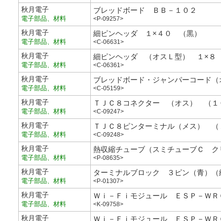
秋月電子
ブレッドボード ＢＢ－１０２
電子部品、材料
<P-09257>
秋月電子
細ピンヘッダ １×４０ （黒）
電子部品、材料
<C-06631>
秋月電子
細ピンヘッダ （オスＬ型） １×８
電子部品、材料
<C-06361>
秋月電子
ブレッドボード・ジャンパーコード（
電子部品、材料
<C-05159>
秋月電子
ＴＪＣ８コネクター （オス） （１
電子部品、材料
<C-09247>
秋月電子
ＴＪＣ８ピンターミナル（メス） （
電子部品、材料
<C-09248>
秋月電子
熱収縮チューブ（スミチューブＣ ク
電子部品、材料
<P-08635>
秋月電子
ターミナルブロック ３ピン（青）（
電子部品、材料
<P-01307>
秋月電子
Ｗｉ－Ｆｉモジュール ＥＳＰ－ＷＲ
電子部品、材料
<K-09758>
秋月電子
Ｗｉ－Ｆｉモジュール ＥＳＰ－ＷＲ