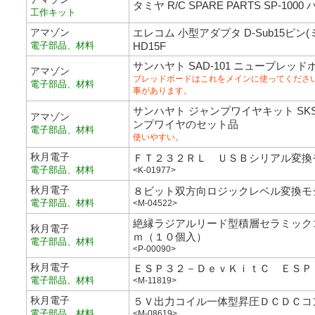
タミヤ R/C SPARE PARTS SP-1
工作キット
アマゾン
エレコム 小型アダプタ D-Sub15ピン(ミニ
電子部品、材料
HD15F
サンハヤト SAD-101 ニューブレッド
アマゾン
ブレッドボードはこれをメインに使ってくださ
電子部品、材料
事があります。
サンハヤト ジャンプワイヤキット SK
アマゾン
ンプワイヤのセット品
電子部品、材料
使いやすい。
秋月電子
ＦＴ２３２ＲＬ ＵＳＢシリアル変換
電子部品、材料
<K-01977>
秋月電子
８ビット双方向ロジックレベル変換モ
電子部品、材料
<M-04522>
絶縁ラジアルリード型積層セラミック
秋月電子
ｍ（１０個入）
電子部品、材料
<P-00090>
秋月電子
ＥＳＰ３２－ＤｅｖＫｉｔＣ ＥＳＰ
電子部品、材料
<M-11819>
秋月電子
５Ｖ出力コイル一体型昇圧ＤＣＤＣコ
電子部品、材料
<M-08619>