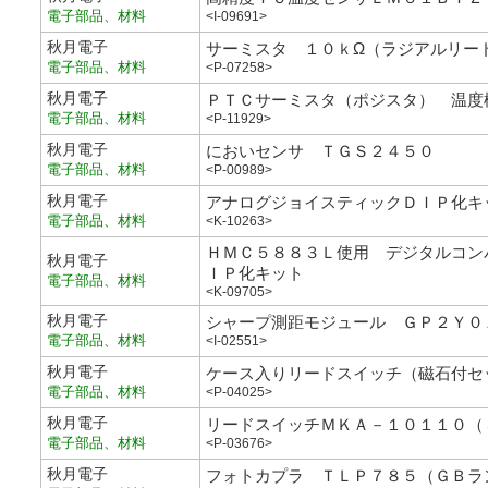
電子部品、材料
<I-09691>
秋月電子
サーミスタ １０ｋΩ（ラジアルリー
電子部品、材料
<P-07258>
秋月電子
ＰＴＣサーミスタ（ポジスタ） 温度
電子部品、材料
<P-11929>
秋月電子
においセンサ ＴＧＳ２４５０
電子部品、材料
<P-00989>
秋月電子
アナログジョイスティックＤＩＰ化キ
電子部品、材料
<K-10263>
ＨＭＣ５８８３Ｌ使用 デジタルコン
秋月電子
ＩＰ化キット
電子部品、材料
<K-09705>
秋月電子
シャープ測距モジュール ＧＰ２Ｙ０
電子部品、材料
<I-02551>
秋月電子
ケース入りリードスイッチ（磁石付セ
電子部品、材料
<P-04025>
秋月電子
リードスイッチＭＫＡ－１０１１０（
電子部品、材料
<P-03676>
秋月電子
フォトカプラ ＴＬＰ７８５（ＧＢラ