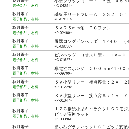
秋月電子
小型クリップ付コード ５色 ４５ｃ
電子部品、材料
<C-04351>
秋月電子
基板用リードフレーム ＳＳ２．５４
電子部品、材料
<C-07011>
秋月電子
５Ｖ２５ｍｍ角 ＤＣファン
電子部品、材料
<P-02480>
秋月電子
両端ロングピンヘッダ １×４０ （
電子部品、材料
<C-09056>
秋月電子
ピンヘッダ （オスＬ型） １×４０
電子部品、材料
<C-01627>
秋月電子
導電性スポンジ ２００ｍｍ×１００
電子部品、材料
<P-09709>
秋月電子
５Ｖ小型リレー 接点容量：２Ａ ２
電子部品、材料
<P-01229>
秋月電子
３Ｖ小型リレー 接点容量：１Ａ Ｙ
電子部品、材料
<P-01347>
Ｉ２Ｃ接続小型キャラクタＬＣＤモジ
秋月電子
ピッチ変換キット
電子部品、材料
<K-08896>
秋月電子
超小型グラフィックＬＣＤピッチ変換