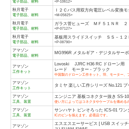
電子部品、材料
<P-10612>
秋月電子
Ｉ２Ｃバス用双方向電圧レベル変換モ
電子部品、材料
<M-05825>
秋月電子
ガラス管ヒューズ ＭＦ５１ＮＲ ２
電子部品、材料
<P-07127>
秋月電子
基板用スライドスイッチ ＳＳ－１２
電子部品、材料
<P-08790>
アマゾン
MG996R メタルギア・デジタルサーボ 
電子部品、材料
Lovoski JJRC H36 RC ド
アマゾン
レード モーター - ブラック
工作キット
中国製のドローン工作キット。羽、モーター、
アマゾン
タミヤ 楽しい工作シリーズ No.121 プ
工作キット
アマゾン
エンジニア 基板コネクター抜き SS-10
工具、装置
使い方によってはコネクタやケーブルを痛める
アマゾン
サンハヤト ピンそろった ICS-01 ワン
工具、装置
ICのピンを揃えます。必需品です。
エスエスエーサービス [ USB スイッチ付
アマゾン
ス) SUAM-SWAF