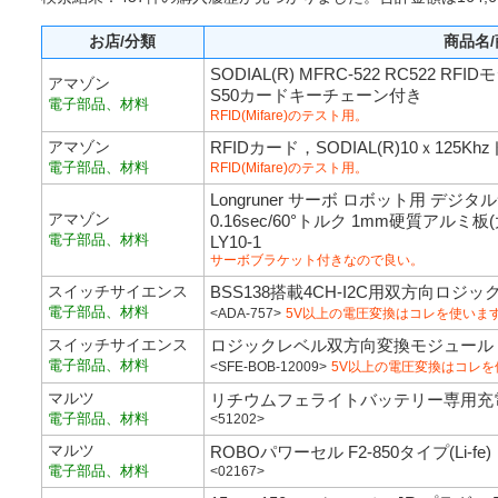
お店/分類
商品名
SODIAL(R) MFRC-522 RC522
アマゾン
S50カードキーチェーン付き
電子部品、材料
RFID(Mifare)のテスト用。
アマゾン
RFIDカード，SODIAL(R)10ｘ12
電子部品、材料
RFID(Mifare)のテスト用。
Longruner サーボ ロボット用 デジタルサ
アマゾン
0.16sec/60°トルク 1mm硬質アル
電子部品、材料
LY10-1
サーボブラケット付きなので良い。
スイッチサイエンス
BSS138搭載4CH-I2C用双方向ロジ
電子部品、材料
<ADA-757>
5V以上の電圧変換はコレを使いま
スイッチサイエンス
ロジックレベル双方向変換モジュール
電子部品、材料
<SFE-BOB-12009>
5V以上の電圧変換はコレを
マルツ
リチウムフェライトバッテリー専用充電器 
電子部品、材料
<51202>
マルツ
ROBOパワーセル F2-850タイプ(Li-fe)
電子部品、材料
<02167>