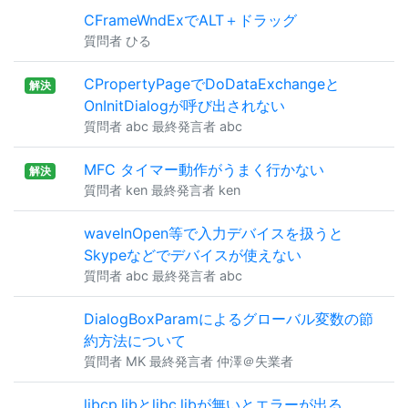
CFrameWndExでALT＋ドラッグ
質問者 ひる
CPropertyPageでDoDataExchangeと
解決
OnInitDialogが呼び出されない
質問者 abc 最終発言者 abc
MFC タイマー動作がうまく行かない
解決
質問者 ken 最終発言者 ken
waveInOpen等で入力デバイスを扱うと
Skypeなどでデバイスが使えない
質問者 abc 最終発言者 abc
DialogBoxParamによるグローバル変数の節
約方法について
質問者 MK 最終発言者 仲澤＠失業者
libcp.libとlibc.libが無いとエラーが出る