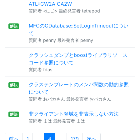
ATL::CW2A CA2W
質問者 <(_ _)> 最終発言者 tetrapod
MFCのCDatabase::SetLoginTimeoutについ
解決
て
質問者 penny 最終発言者 penny
クラッシュダンプとboostライブラリソース
コード参照について
質問者 fdas
クラステンプレートのメンバ関数の動的参照
解決
について
質問者 おバカさん 最終発言者 おバカさん
非クライアント領域を非表示しない方法
解決
質問者 まは 最終発言者 まは
前へ
1
...
4
...
179
次へ