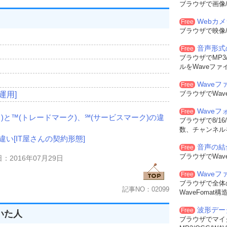
ブラウザで画像/
Webカ
Free
ブラウザで映像/
測
音声形式
Free
測
ブラウザでMP3/
測
ルをWaveファ
測
Waveフ
Free
ブラウザでWa
運用]
Wave
Free
)と™(トレードマーク)、℠(サービスマーク)の違
ブラウザで8/16
数、チャンネル
い[IT屋さんの契約形態]
音声の結
Free
ブラウザでWa
：2016年07月29日
Wave
Free
ブラウザで全体
記事NO：02099
WaveFoma
波形デー
Free
いた人
ブラウザでマイ