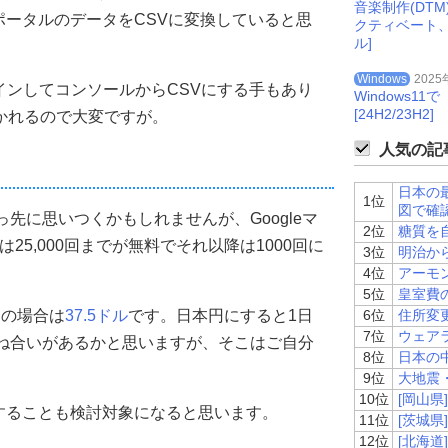
音楽制作(DT
ータルのデータをCSVに変換していると思
クティベート
ル]
Windows
2025
インしてコンソールからCSVにする手もあり
Windows
[24H2/23H2]
で吐かれるので大変ですが。
人気の記事
日本の
1位
図で確
真っ先に思いつくかもしれませんが、Googleマ
2位
糖質を
25,000回までが無料でそれ以降は1000回に
3位
明治か
4位
アーモ
5位
皇室費
トの場合は
37.5ドル
です。日本円にすると1日
6位
住所変
7位
ウェア
兼ね合いがあるかと思いますが、そこはご自分
8位
日本の
9位
大地震
10位
[岡山
することも検討対象になると思います。
11位
[茨城
12位
[北海