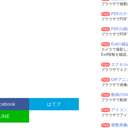
ブラウザで複数
PDFの
Free
ブラウザでPD
PDFの
Free
ブラウザでPD
Exifの
Free
カメラで撮影した
Exif情報を確
エクセル
Free
ブラウザでエク
GIFア
Free
ブラウザで画像
動画のG
Free
ブラウザで動画
cebook
はてブ
アイコン
Free
ブラウザでアイ
LINE
複数画像
Free