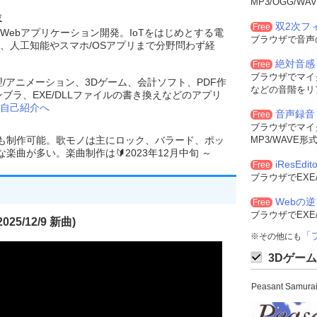
MP3/OGG/
験
双2次フィル
Free
Webアプリケーション開発。IoTをはじめとする電
ブラウザで音声
、人工知能やスマホ/OSアプリまで分野問わず経
絶対音感
Free
ブラウザでマイ
理/アニメーション、3Dゲーム、会計ソフト、PDF作
などの音階をリ
ンブラ、EXE/DLLファイルの書き換えなどのアプリ
自己紹介へ
音声録音
Free
ブラウザでマイ
でも制作可能。歌モノは主にロック、バラード、ポッ
MP3/WAVE
曲が多い。楽曲制作は🔰2023年12月中旬 ～
iResEdito
Free
ブラウザでEXE
Webの
Free
ブラウザでEXE
25/12/9 新曲)
「
※その他にも
3Dゲーム
Peasant Sam