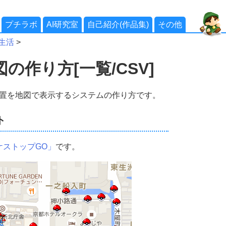
プチラボ
AI研究室
自己紹介(作品集)
その他
生活
>
の作り方[一覧/CSV]
位置を地図で表示するシステムの作り方です。
ト
ケストップGO」
です。