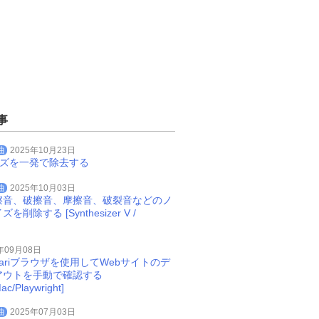
事
曲
2025年10月23日
イズを一発で除去する
曲
2025年10月03日
擦音、破擦音、摩擦音、破裂音などのノ
削除する [Synthesizer V /
年09月08日
Safariブラウザを使用してWebサイトのデ
アウトを手動で確認する
ac/Playwright]
曲
2025年07月03日