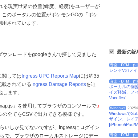
呼ばれる現実世界の位置(緯度、経度)をユーザーが
。このポータルの位置がポケモンGOの「ポケ
利用されています。
最新の記
ウンロードをgoogleさんで探して見ました
音楽・DTM・作
シンセVのノ
に関しては
Ingress UPC Reports Map
には約35
音楽・DTM・作
記載されている
Ingress Damage Reports
を辿
ボーカルの歯
イズ軽減、ノイズを
地します。
Vocoflex]
smap.js」を使用してブラウザのコンソールで
p
Windows
2025
Windowsで
ルの全てをCSVで出力できる模様です。
ザイン、レイ
[iPhone/iPad/M
いしか見てないですが、Ingressにログイン
音楽・DTM・作
ap」なんたらで、ブラウザのローカルストレージにデー