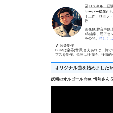
💻
ITスキル・経
サーバー構築から
子工作、ロボット
験。
画像処理/音声処
成/編集、逆アセ
を公開。
詳しくは
🎵
音楽制作
BGMは楽器(音源)さえあれば、何
プスを制作。歌詞は抒情詩、抒情的な楽
オリジナル曲を始めました✨
妖精のオルゴール feat. 情熱さん (20