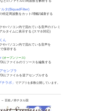
WAVなどのファイルの周波数を解析する
タ(BiquadFilter)
の特定周波数をカット/増幅/減衰する
クやパソコン内で流れている音声のドレミ
アルタイムに表示する (スマホ対応)
くん
クやパソコン内で流れている音声を
形式で保存する
r
(オープンソース)
/DLLファイルのリソースを編集する
逆アセンブラ
/DLLファイルを逆アセンブルする
プチラボ」
でアプリを多数公開しています。
urai ～ 百姓ノ持チタル国