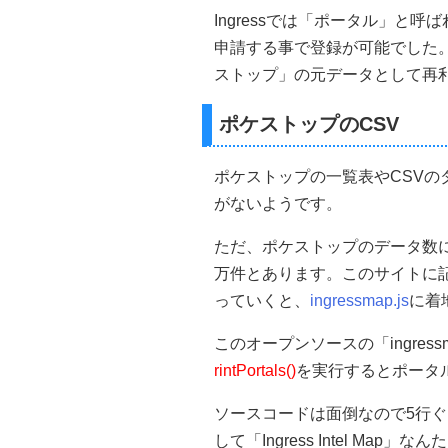
Ingressでは「ポータル」と
申請する事で登録が可能でした
ストップ」の元データとして再
ポケストップのCSV
ポケストップの一覧表やCSVのダ
がないようです。
ただ、ポケストップのデータ数
万件とあります。このサイトに
っていくと、
ingressmap.js
に着
このオープンソースの「ingres
rintPortals()
を実行するとポータ
ソースコードは面倒なので5行ぐら
して「Ingress Intel M