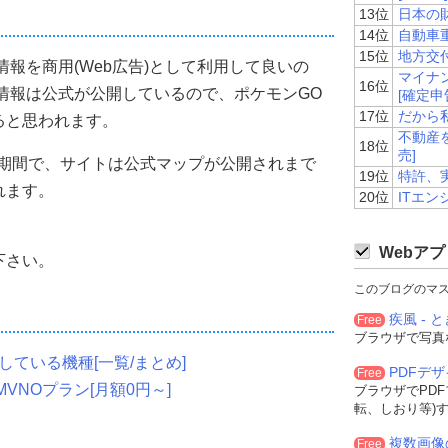
13位
日本の
14位
自動車
15位
地方交
の情報を商用(Web広告)として利用して良いの
マイナン
16位
タル情報は公式が公開しているので、ポケモンGO
[確定申
17位
だから
ると思われます。
不動産
18位
売]
発期間で、サイトは公式マップが公開されまで
19位
特許、
れます。
20位
ITエン
Webアプ
下さい。
このブログのマ
疾風 - と
Free
ブラウザで写真
ている機種[一覧/まとめ]
PDFデ
Free
VNOプラン[月額0円～]
ブラウザでPD
転、しおり等)
複数画像
Free