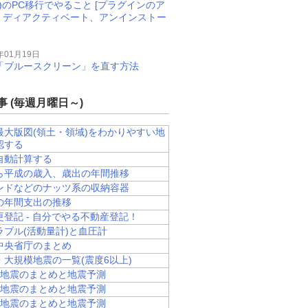
M)のPC移行でやること [プラグインのア
、ディアクティベート、アンインストー
年01月19日
11で「ブルースクリーン」を直す方法
 (毎週月曜日～)
最大版図(領土・領域)をわかりやすい地
認する
自動計算する
ら平成の歳入、歳出の年間推移
ンドなどのナッツ系の収納容器
の年間支出の推移
更登記 - 自分でやる不動産登記！
ラブル(活動量計)と血圧計
中央省庁のまとめ
・大規模地震の一覧(震度6以上)
県]地震のまとめと地震予測
県]地震のまとめと地震予測
道]地震のまとめと地震予測