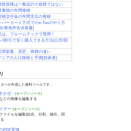
財政規模は一般会計の規模ではない
重量税の年間推移
付税交付金の年間支出の推移
バーカード方式でのe-Taxのやり方
告/青色申告決算書]
私は、プルームテックで禁煙！
を3割引で安く購入できる方法[公売/競
実用新案、意匠、商標の違い
ジニアの人口推移と予測[技術者]
リ
スターが作成した無料ツールです。
きかぜ -
(オープンソース)
などの画像を編集する
ザイナー
(オープンソース)
Fファイルを編集(結合、分割、抽出、回
する
のPDF変換