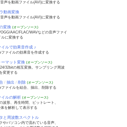
音声を動画ファイル(AVI)に変換する
メラ動画変換
音声を動画ファイル(AVI)に変換する
の変換
(オープンソース)
OGG/AAC/FLAC/WAVなどの音声ファイ
イルに変換する
ァイルで効果音作成 ♪
veファイルの効果音を作成する
フォーマット変換
(オープンソース)
/24/32bitの相互変換。サンプリング周波
を変更する
合
抽出
削除
/
/
(オープンソース)
veファイルを結合、抽出、削除する
ファイルの解析
(オープンソース)
の波形、再生時間、ビットレート、
t構造体を解析して表示する
タと周波数スペクトル
クやパソコン内で流れている音声、