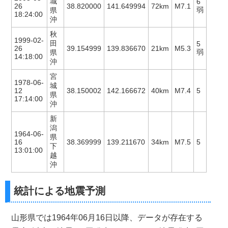
城
6
26
38.820000
141.649994
72km
M7.1
弱
県
18:24:00
沖
秋
1999-02-
田
5
26
39.154999
139.836670
21km
M5.3
弱
県
14:18:00
沖
宮
1978-06-
城
12
38.150002
142.166672
40km
M7.4
5
県
17:14:00
沖
新
潟
1964-06-
県
16
38.369999
139.211670
34km
M7.5
5
下
13:01:00
越
沖
統計による地震予測
山形県では1964年06月16日以降、データが存在する