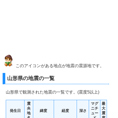
このアイコンがある地点が地震の震源地です。
山形県の地震の一覧
山形県で観測された地震の一覧です。(震度5以上)
震
マグ
最
央
ニチ
大
発生日
緯度
経度
深さ
地
ュー
震
名
ド
度