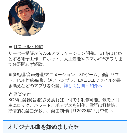
💻
ITスキル・経験
サーバー構築からWebアプリケーション開発。IoTをはじめ
とする電子工作、ロボット、人工知能やスマホ/OSアプリま
で分野問わず経験。
画像処理/音声処理/アニメーション、3Dゲーム、会計ソフ
ト、PDF作成/編集、逆アセンブラ、EXE/DLLファイルの書
き換えなどのアプリを公開。
詳しくは自己紹介へ
🎵
音楽制作
BGMは楽器(音源)さえあれば、何でも制作可能。歌モノは
主にロック、バラード、ポップスを制作。歌詞は抒情詩、
抒情的な楽曲が多い。楽曲制作は🔰2023年12月中旬 ～
オリジナル曲を始めました✨