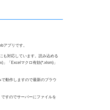
ebアプリです。
事にも対応しています。読み込める
xlsx)」「Excelマクロ有効(*.xlsm)」
t」のみで動作しますので最新のブラウ
。ですのでサーバーにファイルを