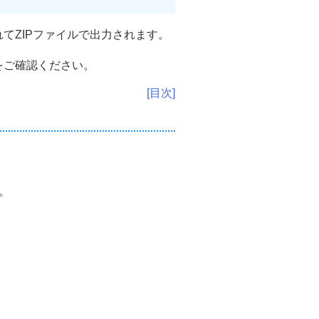
てZIPファイルで出力されます。
をご確認ください。
[目次]
。